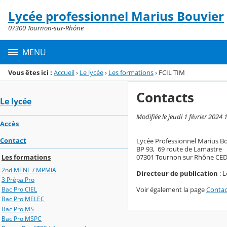
Panneau de gestion des cookies
Lycée professionnel Marius Bouvier
Menu de la rubrique
Contenu
07300 Tournon-sur-Rhône
MENU
Vous êtes ici :
Accueil
›
Le lycée
›
Les formations
›
FCIL TIM
Contacts
Le lycée
Modifiée le jeudi 1 février 2024 
Accès
Contact
Lycée Professionnel Marius B
BP 93, 69 route de Lamastre
07301 Tournon sur Rhône CE
Les formations
2nd MTNE / MPMIA
Directeur de publication
: 
3 Prépa Pro
Voir également la page
Contac
Bac Pro CIEL
Bac Pro MELEC
Bac Pro MS
Bac Pro MSPC