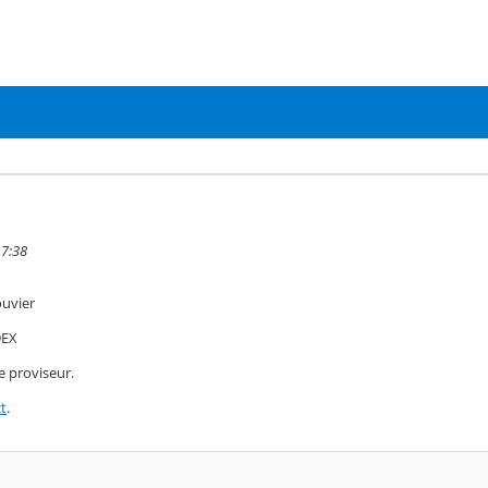
17:38
ouvier
DEX
Le proviseur.
t
.