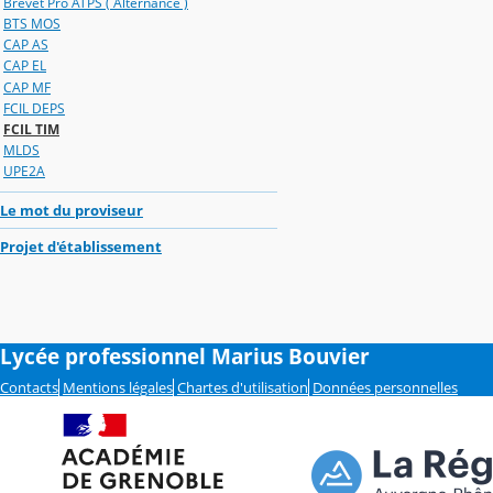
Brevet Pro ATPS ( Alternance )
BTS MOS
CAP AS
CAP EL
CAP MF
FCIL DEPS
FCIL TIM
MLDS
UPE2A
Le mot du proviseur
Projet d'établissement
Lycée professionnel Marius Bouvier
Contacts
Mentions légales
Chartes d'utilisation
Données personnelles