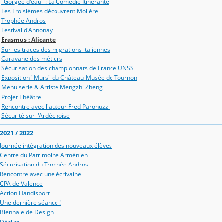
"Gorgée d'eau" : La Comédie Itinérante
Les Troisièmes découvrent Molière
Trophée Andros
Festival d'Annonay
Erasmus : Alicante
Sur les traces des migrations italiennes
Caravane des métiers
Sécurisation des championnats de France UNSS
Exposition "Murs" du Château-Musée de Tournon
Menuiserie & Artiste Mengzhi Zheng
Projet Théâtre
Rencontre avec l'auteur Fred Paronuzzi
Sécurité sur l'Ardéchoise
2021 / 2022
Journée intégration des nouveaux élèves
Centre du Patrimoine Arménien
Sécurisation du Trophée Andros
Rencontre avec une écrivaine
CPA de Valence
Action Handisport
Une dernière séance !
Biennale de Design
Déclics