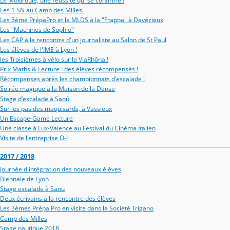
Le Mokiroule, une réussite qui se confirme !
Les 1 SN au Camp des Milles.
Les 3ème PrépaPro et la MLDS à la "Frappa" à Davézieux
Les "Machines de Sophie"
Les CAP à la rencontre d'un journaliste au Salon de St Paul
Les élèves de l'IME à Lyon !
les Troisièmes à vélo sur la ViaRhôna !
Prix Maths & Lecture : des élèves récompensés !
Récompenses après les championnats d'escalade !
Soirée magique à la Maison de la Danse
Stage d'escalade à Saoû
Sur les pas des maquisards, à Vassieux
Un Escape-Game Lecture
Une classe à Lux-Valence au Festival du Cinéma Italien
Visite de l'entreprise O-I
2017 / 2018
Journée d'intégration des nouveaux élèves
Biennale de Lyon
Stage escalade à Saou
Deux écrivains à la rencontre des élèves
Les 3èmes Prépa Pro en visite dans la Société Trigano
Camp des Milles
Stage nautique 2018