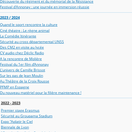
Découverte du régiment et du mémorial de la Résistance
Festival d'Annonay : une journée en immersion réussie
2023 / 2024
Quand le sport rencontre la culture
Ciné théatre : Le règne animal
La Comédie Itinérante
Sécurité au cross départemental UNSS
Des CM2 en visite au lycée
CV audio chez Déclic Radio
A la rencontre de Molière
Festival du 1er film d’Annonay
L'univers de Camille Brissot
Sur les pas de Jean Moulin
Au Théâtre de la Croix Rousse
PFMP en Espagne
Du nouveau matériel pour la filière maintenance !
2022 - 2023
Premier stage Erasmus
Sécurité au Groupama Stadium
Expo "Aplatir le Ciel
Biennale de Lyon