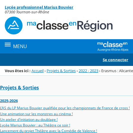
Panneau de gestion des cookies
Lycée professionnel Marius Bouvier
Menu de la rubrique
Contenu
07300 Tournon-sur-Rhône
MENU
Se connecter
Vous êtes ici :
Accueil
›
Projets & Sorties
›
2022 - 2023
›
Erasmus : Alicante
Projets & Sorties
2025-2026
L’AS du LP Marius Bouvier qualifiée pour les championnats de France de cross !
Une animation sur les monstres au cinéma !
Un atelier d'initiation au doublage !
Lycée Marius Bouvier : au Théâtre ce soir !
Lancement du projet Théâtre avec la Comédie de Valence !