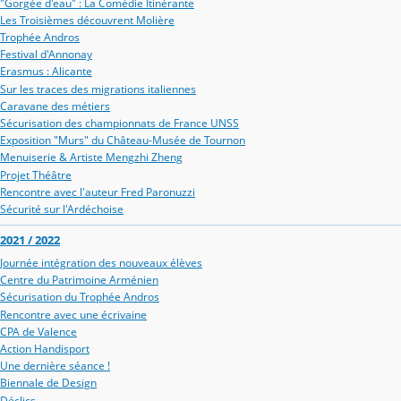
"Gorgée d'eau" : La Comédie Itinérante
Les Troisièmes découvrent Molière
Trophée Andros
Festival d'Annonay
Erasmus : Alicante
Sur les traces des migrations italiennes
Caravane des métiers
Sécurisation des championnats de France UNSS
Exposition "Murs" du Château-Musée de Tournon
Menuiserie & Artiste Mengzhi Zheng
Projet Théâtre
Rencontre avec l'auteur Fred Paronuzzi
Sécurité sur l'Ardéchoise
2021 / 2022
Journée intégration des nouveaux élèves
Centre du Patrimoine Arménien
Sécurisation du Trophée Andros
Rencontre avec une écrivaine
CPA de Valence
Action Handisport
Une dernière séance !
Biennale de Design
Déclics