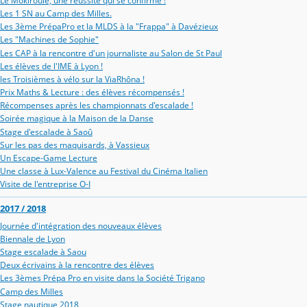
Le Mokiroule, une réussite qui se confirme !
Les 1 SN au Camp des Milles.
Les 3ème PrépaPro et la MLDS à la "Frappa" à Davézieux
Les "Machines de Sophie"
Les CAP à la rencontre d'un journaliste au Salon de St Paul
Les élèves de l'IME à Lyon !
les Troisièmes à vélo sur la ViaRhôna !
Prix Maths & Lecture : des élèves récompensés !
Récompenses après les championnats d'escalade !
Soirée magique à la Maison de la Danse
Stage d'escalade à Saoû
Sur les pas des maquisards, à Vassieux
Un Escape-Game Lecture
Une classe à Lux-Valence au Festival du Cinéma Italien
Visite de l'entreprise O-I
2017 / 2018
Journée d'intégration des nouveaux élèves
Biennale de Lyon
Stage escalade à Saou
Deux écrivains à la rencontre des élèves
Les 3èmes Prépa Pro en visite dans la Société Trigano
Camp des Milles
Stage nautique 2018