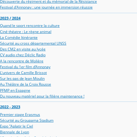
Découverte du régiment et du mémorial de la Résistance
Festival d'Annonay : une journée en immersion réussie
2023 / 2024
Quand le sport rencontre la culture
Ciné théatre : Le règne animal
La Comédie Itinérante
Sécurité au cross départemental UNSS
Des CM2 en visite au lycée
CV audio chez Déclic Radio
A la rencontre de Molière
Festival du 1er film d’Annonay
L'univers de Camille Brissot
Sur les pas de Jean Moulin
Au Théâtre de la Croix Rousse
PFMP en Espagne
Du nouveau matériel pour la filière maintenance !
2022 - 2023
Premier stage Erasmus
Sécurité au Groupama Stadium
Expo "Aplatir le Ciel
Biennale de Lyon