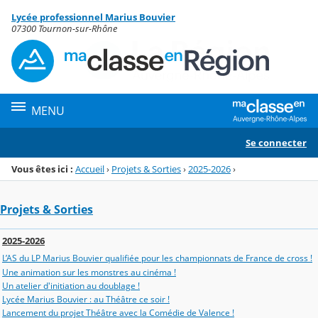
Panneau de gestion des cookies
Lycée professionnel Marius Bouvier
Menu de la rubrique
Contenu
07300 Tournon-sur-Rhône
MENU
Se connecter
Vous êtes ici :
Accueil
›
Projets & Sorties
›
2025-2026
›
Projets & Sorties
2025-2026
L’AS du LP Marius Bouvier qualifiée pour les championnats de France de cross !
Une animation sur les monstres au cinéma !
Un atelier d'initiation au doublage !
Lycée Marius Bouvier : au Théâtre ce soir !
Lancement du projet Théâtre avec la Comédie de Valence !