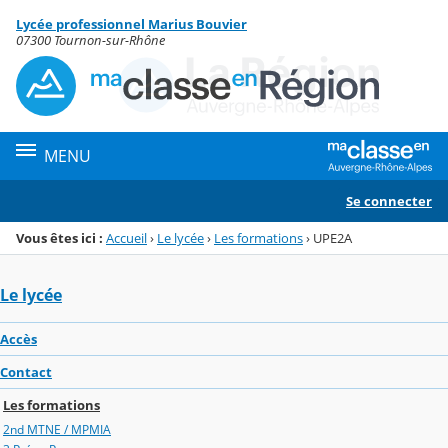
Panneau de gestion des cookies
Lycée professionnel Marius Bouvier
Menu de la rubrique
Contenu
07300 Tournon-sur-Rhône
MENU
Se connecter
Vous êtes ici :
Accueil
›
Le lycée
›
Les formations
›
UPE2A
Le lycée
Accès
Contact
Les formations
2nd MTNE / MPMIA