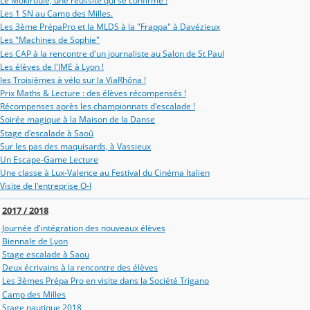
Le Mokiroule, une réussite qui se confirme !
Les 1 SN au Camp des Milles.
Les 3ème PrépaPro et la MLDS à la "Frappa" à Davézieux
Les "Machines de Sophie"
Les CAP à la rencontre d'un journaliste au Salon de St Paul
Les élèves de l'IME à Lyon !
les Troisièmes à vélo sur la ViaRhôna !
Prix Maths & Lecture : des élèves récompensés !
Récompenses après les championnats d'escalade !
Soirée magique à la Maison de la Danse
Stage d'escalade à Saoû
Sur les pas des maquisards, à Vassieux
Un Escape-Game Lecture
Une classe à Lux-Valence au Festival du Cinéma Italien
Visite de l'entreprise O-I
2017 / 2018
Journée d'intégration des nouveaux élèves
Biennale de Lyon
Stage escalade à Saou
Deux écrivains à la rencontre des élèves
Les 3èmes Prépa Pro en visite dans la Société Trigano
Camp des Milles
Stage nautique 2018