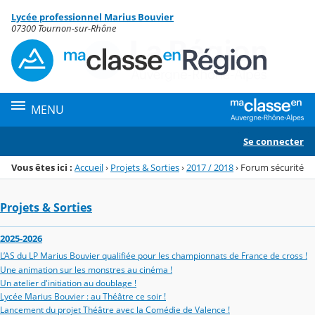
Panneau de gestion des cookies
Lycée professionnel Marius Bouvier
Menu de la rubrique
Contenu
07300 Tournon-sur-Rhône
MENU
Se connecter
Vous êtes ici :
Accueil
›
Projets & Sorties
›
2017 / 2018
›
Forum sécurité
Projets & Sorties
2025-2026
L’AS du LP Marius Bouvier qualifiée pour les championnats de France de cross !
Une animation sur les monstres au cinéma !
Un atelier d'initiation au doublage !
Lycée Marius Bouvier : au Théâtre ce soir !
Lancement du projet Théâtre avec la Comédie de Valence !