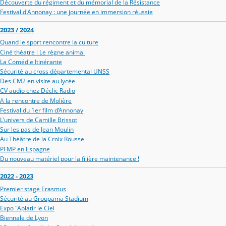
Découverte du régiment et du mémorial de la Résistance
Festival d'Annonay : une journée en immersion réussie
2023 / 2024
Quand le sport rencontre la culture
Ciné théatre : Le règne animal
La Comédie Itinérante
Sécurité au cross départemental UNSS
Des CM2 en visite au lycée
CV audio chez Déclic Radio
A la rencontre de Molière
Festival du 1er film d’Annonay
L'univers de Camille Brissot
Sur les pas de Jean Moulin
Au Théâtre de la Croix Rousse
PFMP en Espagne
Du nouveau matériel pour la filière maintenance !
2022 - 2023
Premier stage Erasmus
Sécurité au Groupama Stadium
Expo "Aplatir le Ciel
Biennale de Lyon