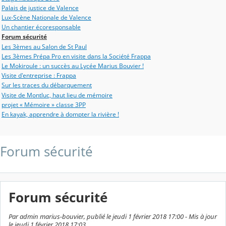
Palais de justice de Valence
Lux-Scène Nationale de Valence
Un chantier écoresponsable
Forum sécurité
Les 3èmes au Salon de St Paul
Les 3èmes Prépa Pro en visite dans la Société Frappa
Le Mokiroule : un succès au Lycée Marius Bouvier !
Visite d'entreprise : Frappa
Sur les traces du débarquement
Visite de Montluc, haut lieu de mémoire
projet « Mémoire » classe 3PP
En kayak, apprendre à dompter la rivière !
Forum sécurité
Forum sécurité
Par admin marius-bouvier, publié le jeudi 1 février 2018 17:00 - Mis à jour
le jeudi 1 février 2018 17:03