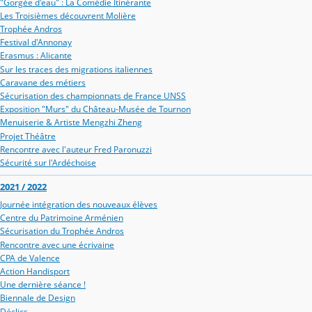
"Gorgée d'eau" : La Comédie Itinérante
Les Troisièmes découvrent Molière
Trophée Andros
Festival d'Annonay
Erasmus : Alicante
Sur les traces des migrations italiennes
Caravane des métiers
Sécurisation des championnats de France UNSS
Exposition "Murs" du Château-Musée de Tournon
Menuiserie & Artiste Mengzhi Zheng
Projet Théâtre
Rencontre avec l'auteur Fred Paronuzzi
Sécurité sur l'Ardéchoise
2021 / 2022
Journée intégration des nouveaux élèves
Centre du Patrimoine Arménien
Sécurisation du Trophée Andros
Rencontre avec une écrivaine
CPA de Valence
Action Handisport
Une dernière séance !
Biennale de Design
Déclics