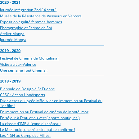
2020 - 2021
Journée intégration 2nd ( 4 sept )
Musée de la Résistance de Vassieux en Vercors
Exposition égalité femmes-hommes
Photographie et Estime de Soi
Atelier Manga
Journée Manga
2019 - 2020
Festival de Cinéma de Montélimar
Visite au Lux-Valence
Une semaine Tout Cinéma !
2018 - 2019
Biennale de Design à St Etienne
CESC : Action Handisports
Dix classes du Lycée MBouvier en immersion au Festival du
1er film !
En immersion au Festival de cinéma de Montélimar
En séjour à l'eau et au vert ( sports nautiques )
La classe d'IME à l'expo du château
Le Mokiroule, une réussite qui se confirme !
Les 1 SN au Camp des Milles.