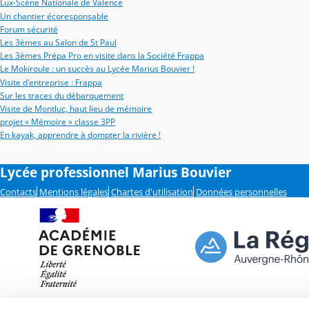
Lux-Scène Nationale de Valence
Un chantier écoresponsable
Forum sécurité
Les 3èmes au Salon de St Paul
Les 3èmes Prépa Pro en visite dans la Société Frappa
Le Mokiroule : un succès au Lycée Marius Bouvier !
Visite d'entreprise : Frappa
Sur les traces du débarquement
Visite de Montluc, haut lieu de mémoire
projet « Mémoire » classe 3PP
En kayak, apprendre à dompter la rivière !
Lycée professionnel Marius Bouvier
Contacts
Mentions légales
Chartes d'utilisation
Données personnelles