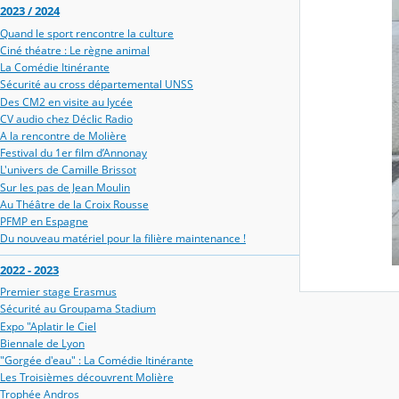
2023 / 2024
Quand le sport rencontre la culture
Ciné théatre : Le règne animal
La Comédie Itinérante
Sécurité au cross départemental UNSS
Des CM2 en visite au lycée
CV audio chez Déclic Radio
A la rencontre de Molière
Festival du 1er film d’Annonay
L'univers de Camille Brissot
Sur les pas de Jean Moulin
Au Théâtre de la Croix Rousse
PFMP en Espagne
Du nouveau matériel pour la filière maintenance !
2022 - 2023
Premier stage Erasmus
Sécurité au Groupama Stadium
Expo "Aplatir le Ciel
Biennale de Lyon
"Gorgée d'eau" : La Comédie Itinérante
Les Troisièmes découvrent Molière
Trophée Andros