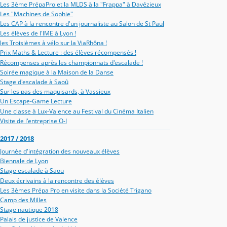
Les 3ème PrépaPro et la MLDS à la "Frappa" à Davézieux
Les "Machines de Sophie"
Les CAP à la rencontre d'un journaliste au Salon de St Paul
Les élèves de l'IME à Lyon !
les Troisièmes à vélo sur la ViaRhôna !
Prix Maths & Lecture : des élèves récompensés !
Récompenses après les championnats d'escalade !
Soirée magique à la Maison de la Danse
Stage d'escalade à Saoû
Sur les pas des maquisards, à Vassieux
Un Escape-Game Lecture
Une classe à Lux-Valence au Festival du Cinéma Italien
Visite de l'entreprise O-I
2017 / 2018
Journée d'intégration des nouveaux élèves
Biennale de Lyon
Stage escalade à Saou
Deux écrivains à la rencontre des élèves
Les 3èmes Prépa Pro en visite dans la Société Trigano
Camp des Milles
Stage nautique 2018
Palais de justice de Valence