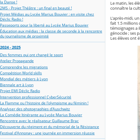
la Danse !
Le matin, les é
connaître la cu
2MS - Projet Théâtre : un final en beauté !
Projet Médias au Lycée Marius Bouvier : en visite chez
L'après-midi, un
Déclic Radio !
fait 1.5 million
Passeports pour la liberté au Lycée Marius Bouvier
témoignages a il
Éducation aux médias : la classe de seconde à la rencontre
génocide ; ses 
du journalisme de proximité
Les élèves ont 
2024 - 2025
Des femmes qui ont changé le sport
Atelier Propagande
Comprendre les migrations
Compétition World skills
Mondial des métiers à Lyon
Biennale art à Lyon
Projet EMI Déclic Radio
Intervention professionnel CyberSécurité
La Flamme ou l'histoire de l'olympisme au féminin !
Analyser des photographies d'Auschwitz
La Comédie Itinérante au Lycée Marius Bouvier
Rencontre avec le réalisateur Guillaume Brac
Découverte du régiment et du mémorial de la Résistance
Festival d'Annonay : une journée en immersion réussie