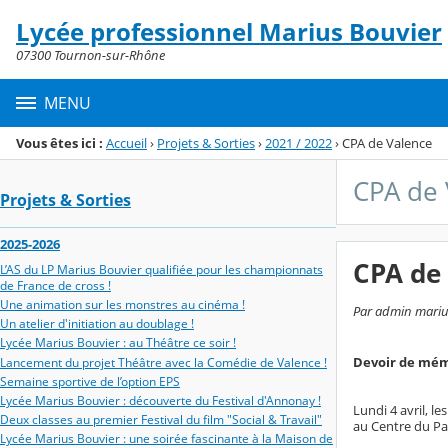
Panneau de gestion des cookies
Lycée professionnel Marius Bouvier
Menu de la rubrique
Contenu
07300 Tournon-sur-Rhône
MENU
Vous êtes ici :
Accueil
›
Projets & Sorties
›
2021 / 2022
›
CPA de Valence
CPA de 
Projets & Sorties
2025-2026
CPA de
L’AS du LP Marius Bouvier qualifiée pour les championnats
de France de cross !
Une animation sur les monstres au cinéma !
Par admin marius-
Un atelier d'initiation au doublage !
Lycée Marius Bouvier : au Théâtre ce soir !
Devoir de mémo
Lancement du projet Théâtre avec la Comédie de Valence !
Semaine sportive de l’option EPS
Lycée Marius Bouvier : découverte du Festival d'Annonay !
Lundi 4 avril, l
Deux classes au premier Festival du film "Social & Travail"
au Centre du Pa
Lycée Marius Bouvier : une soirée fascinante à la Maison de