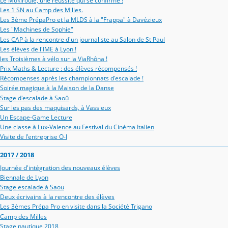
Le Mokiroule, une réussite qui se confirme !
Les 1 SN au Camp des Milles.
Les 3ème PrépaPro et la MLDS à la "Frappa" à Davézieux
Les "Machines de Sophie"
Les CAP à la rencontre d'un journaliste au Salon de St Paul
Les élèves de l'IME à Lyon !
les Troisièmes à vélo sur la ViaRhôna !
Prix Maths & Lecture : des élèves récompensés !
Récompenses après les championnats d'escalade !
Soirée magique à la Maison de la Danse
Stage d'escalade à Saoû
Sur les pas des maquisards, à Vassieux
Un Escape-Game Lecture
Une classe à Lux-Valence au Festival du Cinéma Italien
Visite de l'entreprise O-I
2017 / 2018
Journée d'intégration des nouveaux élèves
Biennale de Lyon
Stage escalade à Saou
Deux écrivains à la rencontre des élèves
Les 3èmes Prépa Pro en visite dans la Société Trigano
Camp des Milles
Stage nautique 2018