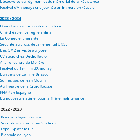
Découverte du régiment et du mémorial de la Résistance
Festival d'Annonay : une journée en immersion réussie
2023 / 2024
Quand le sport rencontre la culture
Ciné théatre : Le règne animal
La Comédie Itinérante
Sécurité au cross départemental UNSS
Des CM2 en visite au lycée
CV audio chez Déclic Radio
A la rencontre de Molière
Festival du 1er film d’Annonay
L'univers de Camille Brissot
Sur les pas de Jean Moulin
Au Théâtre de la Croix Rousse
PFMP en Espagne
Du nouveau matériel pour la filière maintenance !
2022 - 2023
Premier stage Erasmus
Sécurité au Groupama Stadium
Expo "Aplatir le Ciel
Biennale de Lyon