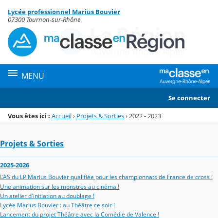
Panneau de gestion des cookies
Lycée professionnel Marius Bouvier
Menu de la rubrique
Contenu
07300 Tournon-sur-Rhône
MENU
Se connecter
Vous êtes ici :
Accueil
›
Projets & Sorties
›
2022 - 2023
Projets & Sorties
2025-2026
L’AS du LP Marius Bouvier qualifiée pour les championnats de France de cross !
Une animation sur les monstres au cinéma !
Un atelier d'initiation au doublage !
Lycée Marius Bouvier : au Théâtre ce soir !
Lancement du projet Théâtre avec la Comédie de Valence !