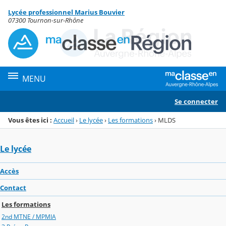
Panneau de gestion des cookies
Lycée professionnel Marius Bouvier
Menu de la rubrique
Contenu
07300 Tournon-sur-Rhône
MENU
Se connecter
Vous êtes ici :
Accueil
›
Le lycée
›
Les formations
›
MLDS
Le lycée
Accès
Contact
Les formations
2nd MTNE / MPMIA