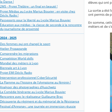
la Danse !
élèves qui ont 
2MS - Projet Théâtre : un final en beauté !
La sortie a été 
Projet Médias au Lycée Marius Bouvier : en visite chez
ont permis de po
Déclic Radio !
Passeports pour la liberté au Lycée Marius Bouvier
En somme, cette
Éducation aux médias : la classe de seconde à la rencontre
métiers et de s'
du journalisme de proximité
2024 - 2025
Des femmes qui ont changé le sport
Atelier Propagande
Comprendre les migrations
Compétition World skills
Mondial des métiers à Lyon
Biennale art à Lyon
Projet EMI Déclic Radio
Intervention professionnel CyberSécurité
La Flamme ou l'histoire de l'olympisme au féminin !
Analyser des photographies d'Auschwitz
La Comédie Itinérante au Lycée Marius Bouvier
Rencontre avec le réalisateur Guillaume Brac
Découverte du régiment et du mémorial de la Résistance
Festival d'Annonay : une journée en immersion réussie