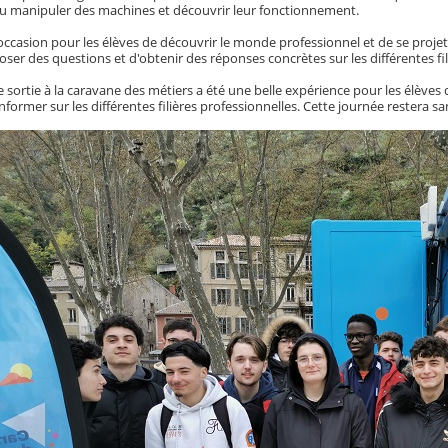
pu manipuler des machines et découvrir leur fonctionnement.
l'occasion pour les élèves de découvrir le monde professionnel et de se projet
ser des questions et d'obtenir des réponses concrètes sur les différentes fil
 sortie à la caravane des métiers a été une belle expérience pour les élèves
informer sur les différentes filières professionnelles. Cette journée restera 