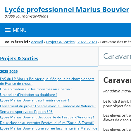
Panneau de gestion des cookies
Lycée professionnel Marius Bouvier
Menu de la rubrique
Contenu
07300 Tournon-sur-Rhône
MENU
Vous êtes ici :
Accueil
›
Projets & Sorties
›
2022 - 2023
›
Caravane des mét
Caravan
Projets & Sorties
2025-2026
Carava
L’AS du LP Marius Bouvier qualifiée pour les championnats
de France de cross !
Une animation sur les monstres au cinéma !
Par admin marius-
Un atelier d'initiation au doublage !
Lycée Marius Bouvier : au Théâtre ce soir !
Le lundi 3 avril
pour objectif de
Lancement du projet Théâtre avec la Comédie de Valence !
Semaine sportive de l’option EPS
Les élèves ont é
Lycée Marius Bouvier : découverte du Festival d'Annonay !
élèves de découvr
Deux classes au premier Festival du film "Social & Travail"
Lycée Marius Bouvier : une soirée fascinante à la Maison de
Les élèves ont a