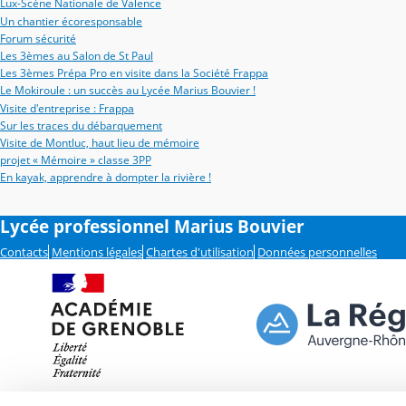
Lux-Scène Nationale de Valence
Un chantier écoresponsable
Forum sécurité
Les 3èmes au Salon de St Paul
Les 3èmes Prépa Pro en visite dans la Société Frappa
Le Mokiroule : un succès au Lycée Marius Bouvier !
Visite d'entreprise : Frappa
Sur les traces du débarquement
Visite de Montluc, haut lieu de mémoire
projet « Mémoire » classe 3PP
En kayak, apprendre à dompter la rivière !
Lycée professionnel Marius Bouvier
Contacts
Mentions légales
Chartes d'utilisation
Données personnelles