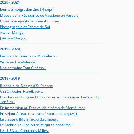
2020 - 2021
Journée intégration 2nd ( 4 sept )
Musée de la Résistance de Vassieux en Vercors
Exposition égalité femmes-hommes
Photographie et Estime de Soi
Atelier Manga
Journée Manga
2019 - 2020
Festival de Cinéma de Montélimar
Visite au Lux-Valence
Une semaine Tout Cinéma !
2018 - 2019
Biennale de Design à St Etienne
CESC : Action Handisports
Dix classes du Lycée MBouvier en immersion au Festival du
1er film !
En immersion au Festival de cinéma de Montélimar
En séjour à l'eau et au vert ( sports nautiques )
La classe d'IME à l'expo du château
Le Mokiroule, une réussite qui se confirme !
Les 1 SN au Camp des Milles.