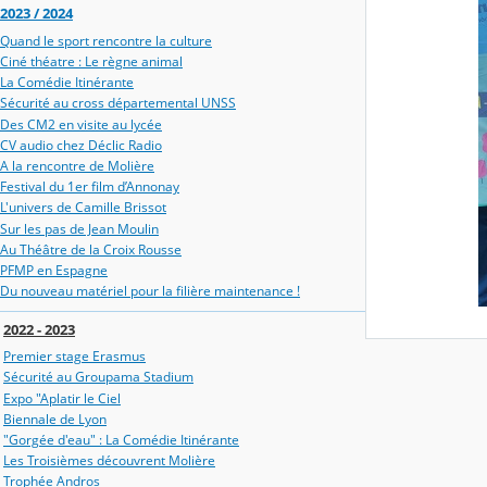
2023 / 2024
Quand le sport rencontre la culture
Ciné théatre : Le règne animal
La Comédie Itinérante
Sécurité au cross départemental UNSS
Des CM2 en visite au lycée
CV audio chez Déclic Radio
A la rencontre de Molière
Festival du 1er film d’Annonay
L'univers de Camille Brissot
Sur les pas de Jean Moulin
Au Théâtre de la Croix Rousse
PFMP en Espagne
Du nouveau matériel pour la filière maintenance !
2022 - 2023
Premier stage Erasmus
Sécurité au Groupama Stadium
Expo "Aplatir le Ciel
Biennale de Lyon
"Gorgée d'eau" : La Comédie Itinérante
Les Troisièmes découvrent Molière
Trophée Andros