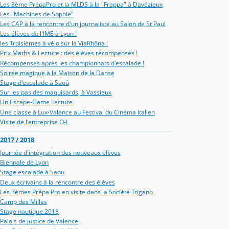
Les 3ème PrépaPro et la MLDS à la "Frappa" à Davézieux
Les "Machines de Sophie"
Les CAP à la rencontre d'un journaliste au Salon de St Paul
Les élèves de l'IME à Lyon !
les Troisièmes à vélo sur la ViaRhôna !
Prix Maths & Lecture : des élèves récompensés !
Récompenses après les championnats d'escalade !
Soirée magique à la Maison de la Danse
Stage d'escalade à Saoû
Sur les pas des maquisards, à Vassieux
Un Escape-Game Lecture
Une classe à Lux-Valence au Festival du Cinéma Italien
Visite de l'entreprise O-I
2017 / 2018
Journée d'intégration des nouveaux élèves
Biennale de Lyon
Stage escalade à Saou
Deux écrivains à la rencontre des élèves
Les 3èmes Prépa Pro en visite dans la Société Trigano
Camp des Milles
Stage nautique 2018
Palais de justice de Valence