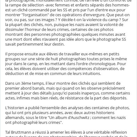
la photographie, mondialement connue, de l'arrivée d'un convoi et de
la rampe de sélection -avec femmes et enfants séparés des hommes-
est un cliché commandé par les SS et pris par l'un d'entre eux pour
montrer "l'organisation" de ces opérations d'envergure. Que peut-on
voir, ou pas, sur ces images ? Y décèle-t-on la violence du camp ? Sur
la plupart des clichés, non, puisque les nazis avaient la volonté de
dissimuler l'horreur de leurs crimes, certaines de ces photos
montrant des personnes photographiées quelques minutes avant
une mort dont elles n’avaient pas idée alors que le photographe SS
savait pertinemment leur destin.
Il propose ensuite aux élèves de travailler eux-mêmes en petits
groupes sur une série de huit photographies toutes prises le même
jour dans le camp, en les mettant dans l'ordre chronologique. Pour
cela, les élèves doivent utiliser des compétences d'observation, de
déduction et de mise en commun de leurs intuitions.
Dans un 3ème temps, il leur montre des clichés qui semblent de
premier abord banals, mais qui quand on les observe précisément
mettent à jour des détails jusqu'ici passés inaperçus, comme certains
actes, infimes mais bien réels, de résistance de la part des déportés.
L'historien a publié l'ensemble des analyses des centaines de photos,
qui lui ont pris plusieurs années, avec deux autres historiens
allemands, sous le titre "Un album d'Auschwitz ; comment les nazis
ont photographié leurs crimes".
Tal Bruttmann a réussi à amener les élèves à une véritable réflexion
autour de l'usage de ces photographies, de l'horreur cachée et de la