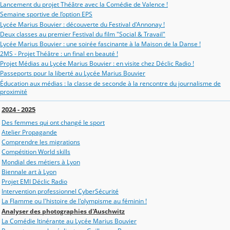
Lancement du projet Théâtre avec la Comédie de Valence !
Semaine sportive de l’option EPS
Lycée Marius Bouvier : découverte du Festival d'Annonay !
Deux classes au premier Festival du film "Social & Travail"
Lycée Marius Bouvier : une soirée fascinante à la Maison de la Danse !
2MS - Projet Théâtre : un final en beauté !
Projet Médias au Lycée Marius Bouvier : en visite chez Déclic Radio !
Passeports pour la liberté au Lycée Marius Bouvier
Éducation aux médias : la classe de seconde à la rencontre du journalisme de
proximité
2024 - 2025
Des femmes qui ont changé le sport
Atelier Propagande
Comprendre les migrations
Compétition World skills
Mondial des métiers à Lyon
Biennale art à Lyon
Projet EMI Déclic Radio
Intervention professionnel CyberSécurité
La Flamme ou l'histoire de l'olympisme au féminin !
Analyser des photographies d'Auschwitz
La Comédie Itinérante au Lycée Marius Bouvier