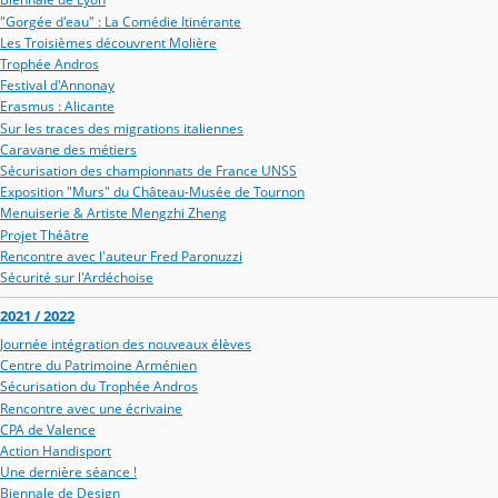
"Gorgée d'eau" : La Comédie Itinérante
Les Troisièmes découvrent Molière
Trophée Andros
Festival d'Annonay
Erasmus : Alicante
Sur les traces des migrations italiennes
Caravane des métiers
Sécurisation des championnats de France UNSS
Exposition "Murs" du Château-Musée de Tournon
Menuiserie & Artiste Mengzhi Zheng
Projet Théâtre
Rencontre avec l'auteur Fred Paronuzzi
Sécurité sur l'Ardéchoise
2021 / 2022
Journée intégration des nouveaux élèves
Centre du Patrimoine Arménien
Sécurisation du Trophée Andros
Rencontre avec une écrivaine
CPA de Valence
Action Handisport
Une dernière séance !
Biennale de Design