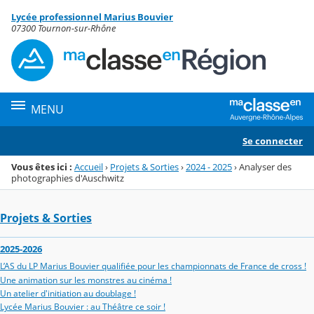
Panneau de gestion des cookies
Lycée professionnel Marius Bouvier
Menu de la rubrique
Contenu
07300 Tournon-sur-Rhône
MENU
Se connecter
Vous êtes ici :
Accueil
›
Projets & Sorties
›
2024 - 2025
›
Analyser des
photographies d'Auschwitz
Projets & Sorties
2025-2026
L’AS du LP Marius Bouvier qualifiée pour les championnats de France de cross !
Une animation sur les monstres au cinéma !
Un atelier d'initiation au doublage !
Lycée Marius Bouvier : au Théâtre ce soir !