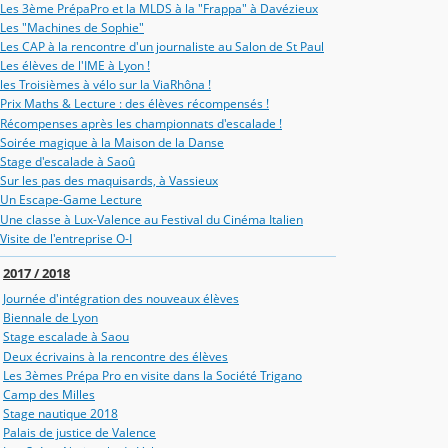
Les 3ème PrépaPro et la MLDS à la "Frappa" à Davézieux
Les "Machines de Sophie"
Les CAP à la rencontre d'un journaliste au Salon de St Paul
Les élèves de l'IME à Lyon !
les Troisièmes à vélo sur la ViaRhôna !
Prix Maths & Lecture : des élèves récompensés !
Récompenses après les championnats d'escalade !
Soirée magique à la Maison de la Danse
Stage d'escalade à Saoû
Sur les pas des maquisards, à Vassieux
Un Escape-Game Lecture
Une classe à Lux-Valence au Festival du Cinéma Italien
Visite de l'entreprise O-I
2017 / 2018
Journée d'intégration des nouveaux élèves
Biennale de Lyon
Stage escalade à Saou
Deux écrivains à la rencontre des élèves
Les 3èmes Prépa Pro en visite dans la Société Trigano
Camp des Milles
Stage nautique 2018
Palais de justice de Valence