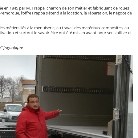
 créée en 1845 par M. Frappa, charron de son métier et fabriquant de roues
-remorque, l'offre Frappa s'étend à la location, la réparation, le négoce de
 les métiers liés à la menuiserie, au travail des matériaux composites, au
ivation et surtout le savoir-être ont été mis en avant pour sensibiliser et
" frigorifique