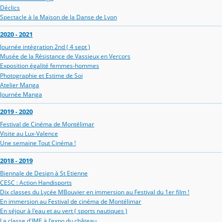
Déclics
Spectacle à la Maison de la Danse de Lyon
2020 - 2021
Journée intégration 2nd ( 4 sept )
Musée de la Résistance de Vassieux en Vercors
Exposition égalité femmes-hommes
Photographie et Estime de Soi
Atelier Manga
Journée Manga
2019 - 2020
Festival de Cinéma de Montélimar
Visite au Lux-Valence
Une semaine Tout Cinéma !
2018 - 2019
Biennale de Design à St Etienne
CESC : Action Handisports
Dix classes du Lycée MBouvier en immersion au Festival du 1er film !
En immersion au Festival de cinéma de Montélimar
En séjour à l'eau et au vert ( sports nautiques )
La classe d'IME à l'expo du château