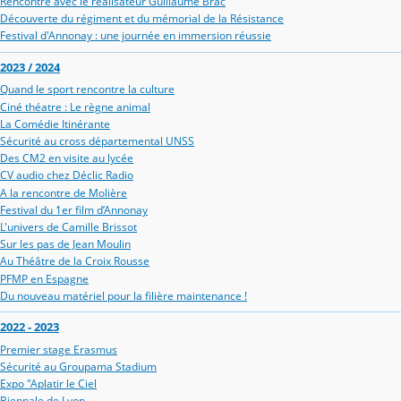
Rencontre avec le réalisateur Guillaume Brac
Découverte du régiment et du mémorial de la Résistance
Festival d'Annonay : une journée en immersion réussie
2023 / 2024
Quand le sport rencontre la culture
Ciné théatre : Le règne animal
La Comédie Itinérante
Sécurité au cross départemental UNSS
Des CM2 en visite au lycée
CV audio chez Déclic Radio
A la rencontre de Molière
Festival du 1er film d’Annonay
L'univers de Camille Brissot
Sur les pas de Jean Moulin
Au Théâtre de la Croix Rousse
PFMP en Espagne
Du nouveau matériel pour la filière maintenance !
2022 - 2023
Premier stage Erasmus
Sécurité au Groupama Stadium
Expo "Aplatir le Ciel
Biennale de Lyon