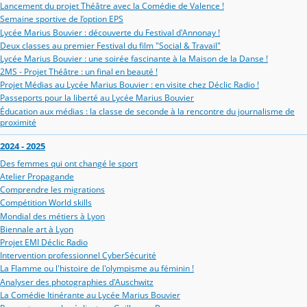
Lancement du projet Théâtre avec la Comédie de Valence !
Semaine sportive de l’option EPS
Lycée Marius Bouvier : découverte du Festival d'Annonay !
Deux classes au premier Festival du film "Social & Travail"
Lycée Marius Bouvier : une soirée fascinante à la Maison de la Danse !
2MS - Projet Théâtre : un final en beauté !
Projet Médias au Lycée Marius Bouvier : en visite chez Déclic Radio !
Passeports pour la liberté au Lycée Marius Bouvier
Éducation aux médias : la classe de seconde à la rencontre du journalisme de
proximité
2024 - 2025
Des femmes qui ont changé le sport
Atelier Propagande
Comprendre les migrations
Compétition World skills
Mondial des métiers à Lyon
Biennale art à Lyon
Projet EMI Déclic Radio
Intervention professionnel CyberSécurité
La Flamme ou l'histoire de l'olympisme au féminin !
Analyser des photographies d'Auschwitz
La Comédie Itinérante au Lycée Marius Bouvier