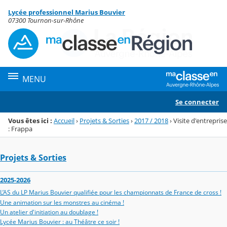
Panneau de gestion des cookies
Lycée professionnel Marius Bouvier
Menu de la rubrique
Contenu
07300 Tournon-sur-Rhône
MENU
Se connecter
Vous êtes ici :
Accueil
›
Projets & Sorties
›
2017 / 2018
›
Visite d'entreprise
: Frappa
Projets & Sorties
2025-2026
L’AS du LP Marius Bouvier qualifiée pour les championnats de France de cross !
Une animation sur les monstres au cinéma !
Un atelier d'initiation au doublage !
Lycée Marius Bouvier : au Théâtre ce soir !