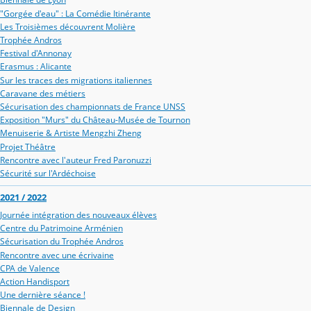
"Gorgée d'eau" : La Comédie Itinérante
Les Troisièmes découvrent Molière
Trophée Andros
Festival d'Annonay
Erasmus : Alicante
Sur les traces des migrations italiennes
Caravane des métiers
Sécurisation des championnats de France UNSS
Exposition "Murs" du Château-Musée de Tournon
Menuiserie & Artiste Mengzhi Zheng
Projet Théâtre
Rencontre avec l'auteur Fred Paronuzzi
Sécurité sur l'Ardéchoise
2021 / 2022
Journée intégration des nouveaux élèves
Centre du Patrimoine Arménien
Sécurisation du Trophée Andros
Rencontre avec une écrivaine
CPA de Valence
Action Handisport
Une dernière séance !
Biennale de Design