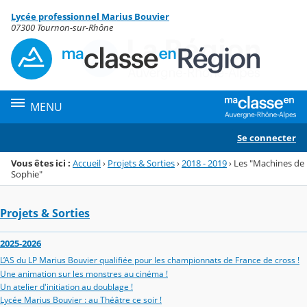
Panneau de gestion des cookies
Lycée professionnel Marius Bouvier
Menu de la rubrique
Contenu
07300 Tournon-sur-Rhône
MENU
Se connecter
Vous êtes ici :
Accueil
›
Projets & Sorties
›
2018 - 2019
›
Les "Machines de
Sophie"
Projets & Sorties
2025-2026
L’AS du LP Marius Bouvier qualifiée pour les championnats de France de cross !
Une animation sur les monstres au cinéma !
Un atelier d'initiation au doublage !
Lycée Marius Bouvier : au Théâtre ce soir !