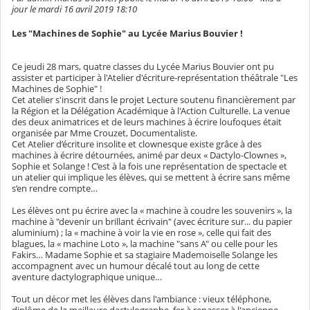
jour le mardi 16 avril 2019 18:10
Les "Machines de Sophie" au Lycée Marius Bouvier !
Ce jeudi 28 mars, quatre classes du Lycée Marius Bouvier ont pu
assister et participer à l'Atelier d'écriture-représentation théâtrale "Les
Machines de Sophie" !
Cet atelier s'inscrit dans le projet Lecture soutenu financièrement par
la Région et la Délégation Académique à l'Action Culturelle. La venue
des deux animatrices et de leurs machines à écrire loufoques était
organisée par Mme Crouzet, Documentaliste.
Cet Atelier d’écriture insolite et clownesque existe grâce à des
machines à écrire détournées, animé par deux « Dactylo-Clownes »,
Sophie et Solange ! C’est à la fois une représentation de spectacle et
un atelier qui implique les élèves, qui se mettent à écrire sans même
s’en rendre compte…
Les élèves ont pu écrire avec la « machine à coudre les souvenirs », la
machine à "devenir un brillant écrivain" (avec écriture sur... du papier
aluminium) ; la « machine à voir la vie en rose », celle qui fait des
blagues, la « machine Loto », la machine "sans A" ou celle pour les
Fakirs… Madame Sophie et sa stagiaire Mademoiselle Solange les
accompagnent avec un humour décalé tout au long de cette
aventure dactylographique unique…
Tout un décor met les élèves dans l'ambiance : vieux téléphone,