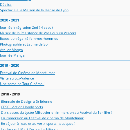
Déclics
Spectacle à la Maison de la Danse de Lyon
2020 - 2021
Journée intégration 2nd ( 4 sept )
Musée de la Résistance de Vassieux en Vercors
Exposition égalité femmes-hommes
Photographie et Estime de Soi
Atelier Manga
Journée Manga
2019 - 2020
Festival de Cinéma de Montélimar
Visite au Lux-Valence
Une semaine Tout Cinéma !
2018 - 2019
Biennale de Design à St Etienne
CESC : Action Handisports
Dix classes du Lycée MBouvier en immersion au Festival du 1er film !
En immersion au Festival de cinéma de Montélimar
En séjour à l'eau et au vert ( sports nautiques )
La classe d'IME à l'expo du château