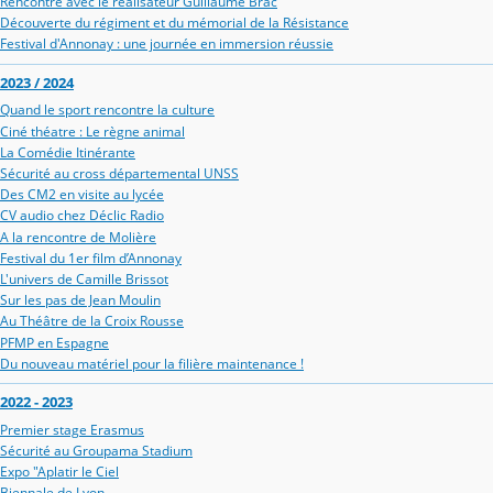
Rencontre avec le réalisateur Guillaume Brac
Découverte du régiment et du mémorial de la Résistance
Festival d'Annonay : une journée en immersion réussie
2023 / 2024
Quand le sport rencontre la culture
Ciné théatre : Le règne animal
La Comédie Itinérante
Sécurité au cross départemental UNSS
Des CM2 en visite au lycée
CV audio chez Déclic Radio
A la rencontre de Molière
Festival du 1er film d’Annonay
L'univers de Camille Brissot
Sur les pas de Jean Moulin
Au Théâtre de la Croix Rousse
PFMP en Espagne
Du nouveau matériel pour la filière maintenance !
2022 - 2023
Premier stage Erasmus
Sécurité au Groupama Stadium
Expo "Aplatir le Ciel
Biennale de Lyon