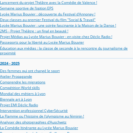
Lancement du projet Théâtre avec la Comédie de Valence !
Semaine sportive de l’option EPS
Lycée Marius Bouvier : découverte du Festival d'Annonay !
Deux classes au premier Festival du film "Social & Travail"
Lycée Marius Bouvier : une soirée fascinante à la Maison de la Danse !
2MS - Projet Théâtre : un final en beauté !
Projet Médias au Lycée Marius Bouvier : en visite chez Déclic Radio !
Passeports pour la liberté au Lycée Marius Bouvier
Éducation aux médias : la classe de seconde à la rencontre du journalisme de
proximité
2024 - 2025
Des femmes qui ont changé le sport
Atelier Propagande
Comprendre les migrations
Compétition World skills
Mondial des métiers à Lyon
Biennale art à Lyon
Projet EMI Déclic Radio
Intervention professionnel CyberSécurité
La Flamme ou l'histoire de l'olympisme au féminin !
Analyser des photographies d'Auschwitz
La Comédie Itinérante au Lycée Marius Bouvier