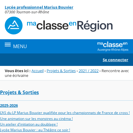
Panneau de gestion des cookies
Lycée professionnel Marius Bouvier
Menu de la rubrique
Contenu
07300 Tournon-sur-Rhône
MENU
Se connecter
Vous êtes ici :
Accueil
›
Projets & Sorties
›
2021 / 2022
›
Rencontre avec
une écrivaine
Projets & Sorties
2025-2026
L’AS du LP Marius Bouvier qualifiée pour les championnats de France de cross !
Une animation sur les monstres au cinéma !
Un atelier d'initiation au doublage !
Lycée Marius Bouvier : au Théâtre ce soir !