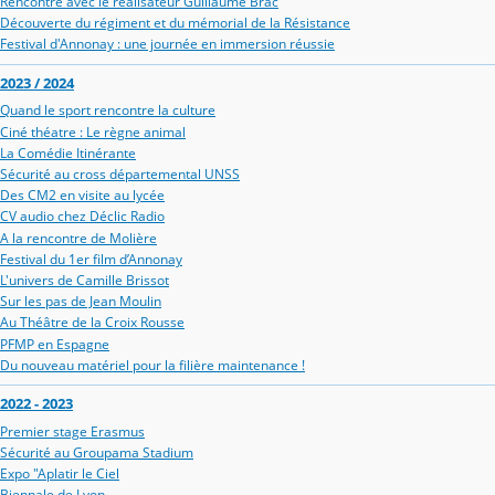
Rencontre avec le réalisateur Guillaume Brac
Découverte du régiment et du mémorial de la Résistance
Festival d'Annonay : une journée en immersion réussie
2023 / 2024
Quand le sport rencontre la culture
Ciné théatre : Le règne animal
La Comédie Itinérante
Sécurité au cross départemental UNSS
Des CM2 en visite au lycée
CV audio chez Déclic Radio
A la rencontre de Molière
Festival du 1er film d’Annonay
L'univers de Camille Brissot
Sur les pas de Jean Moulin
Au Théâtre de la Croix Rousse
PFMP en Espagne
Du nouveau matériel pour la filière maintenance !
2022 - 2023
Premier stage Erasmus
Sécurité au Groupama Stadium
Expo "Aplatir le Ciel
Biennale de Lyon