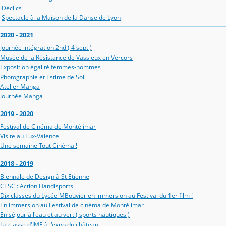
Déclics
Spectacle à la Maison de la Danse de Lyon
2020 - 2021
Journée intégration 2nd ( 4 sept )
Musée de la Résistance de Vassieux en Vercors
Exposition égalité femmes-hommes
Photographie et Estime de Soi
Atelier Manga
Journée Manga
2019 - 2020
Festival de Cinéma de Montélimar
Visite au Lux-Valence
Une semaine Tout Cinéma !
2018 - 2019
Biennale de Design à St Etienne
CESC : Action Handisports
Dix classes du Lycée MBouvier en immersion au Festival du 1er film !
En immersion au Festival de cinéma de Montélimar
En séjour à l'eau et au vert ( sports nautiques )
La classe d'IME à l'expo du château