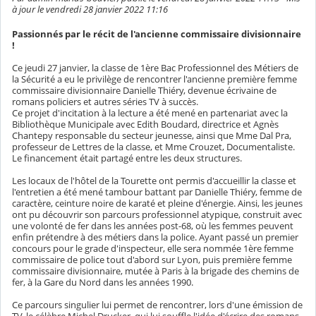
à jour le vendredi 28 janvier 2022 11:16
Passionnés par le récit de l'ancienne commissaire divisionnaire
!
Ce jeudi 27 janvier, la classe de 1ère Bac Professionnel des Métiers de
la Sécurité a eu le privilège de rencontrer l'ancienne première femme
commissaire divisionnaire Danielle Thiéry, devenue écrivaine de
romans policiers et autres séries TV à succès.
Ce projet d'incitation à la lecture a été mené en partenariat avec la
Bibliothèque Municipale avec Edith Boudard, directrice et Agnès
Chantepy responsable du secteur jeunesse, ainsi que Mme Dal Pra,
professeur de Lettres de la classe, et Mme Crouzet, Documentaliste.
Le financement était partagé entre les deux structures.
Les locaux de l'hôtel de la Tourette ont permis d'accueillir la classe et
l'entretien a été mené tambour battant par Danielle Thiéry, femme de
caractère, ceinture noire de karaté et pleine d'énergie. Ainsi, les jeunes
ont pu découvrir son parcours professionnel atypique, construit avec
une volonté de fer dans les années post-68, où les femmes peuvent
enfin prétendre à des métiers dans la police. Ayant passé un premier
concours pour le grade d'inspecteur, elle sera nommée 1ère femme
commissaire de police tout d'abord sur Lyon, puis première femme
commissaire divisionnaire, mutée à Paris à la brigade des chemins de
fer, à la Gare du Nord dans les années 1990.
Ce parcours singulier lui permet de rencontrer, lors d'une émission de