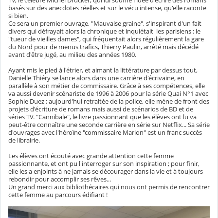
TV, le célèbre Michel Drucker, qui lui souffle l'idée d'écrire des romans
basés sur des anecdotes réelles et sur le vécu intense, qu'elle raconte
si bien.
Ce sera un premier ouvrage, "Mauvaise graine", s'inspirant d'un fait
divers qui défrayait alors la chronique et inquiétait les parisiens : le
"tueur de vieilles dames", qui fréquentait alors régulièrement la gare
du Nord pour de menus trafics, Thierry Paulin, arrêté mais décédé
avant d'être jugé, au milieu des années 1980.
Ayant mis le pied à l'étrier, et aimant la littérature par dessus tout,
Danielle Thiéry se lance alors dans une carrière d'écrivaine, en
parallèle à son métier de commissaire. Grâce à ses compétences, elle
va aussi devenir scénariste de 1996 à 2006 pour la série Quai N°1 avec
Sophie Duez ; aujourd'hui retraitée de la police, elle mène de front des
projets d'écriture de romans mais aussi de scénarios de BD et de
séries TV. "Cannibale", le livre passionnant que les élèves ont lu va
peut-être connaître une seconde carrière en série sur Netflix... Sa série
d'ouvrages avec l'héroïne "commissaire Marion" est un franc succès
de librairie.
Les élèves ont écouté avec grande attention cette femme
passionnante, et ont pu l'interroger sur son inspiration ; pour finir,
elle les a enjoints à ne jamais se décourager dans la vie et à toujours
rebondir pour accomplir ses rêves...
Un grand merci aux bibliothécaires qui nous ont permis de rencontrer
cette femme au parcours édifiant !