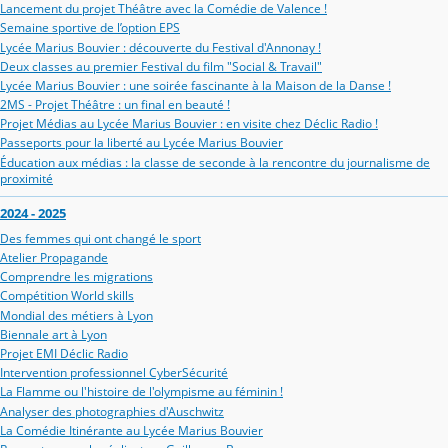
Lancement du projet Théâtre avec la Comédie de Valence !
Semaine sportive de l’option EPS
Lycée Marius Bouvier : découverte du Festival d'Annonay !
Deux classes au premier Festival du film "Social & Travail"
Lycée Marius Bouvier : une soirée fascinante à la Maison de la Danse !
2MS - Projet Théâtre : un final en beauté !
Projet Médias au Lycée Marius Bouvier : en visite chez Déclic Radio !
Passeports pour la liberté au Lycée Marius Bouvier
Éducation aux médias : la classe de seconde à la rencontre du journalisme de
proximité
2024 - 2025
Des femmes qui ont changé le sport
Atelier Propagande
Comprendre les migrations
Compétition World skills
Mondial des métiers à Lyon
Biennale art à Lyon
Projet EMI Déclic Radio
Intervention professionnel CyberSécurité
La Flamme ou l'histoire de l'olympisme au féminin !
Analyser des photographies d'Auschwitz
La Comédie Itinérante au Lycée Marius Bouvier