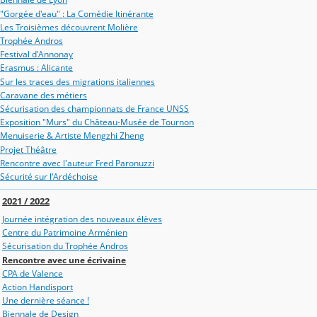
"Gorgée d'eau" : La Comédie Itinérante
Les Troisièmes découvrent Molière
Trophée Andros
Festival d'Annonay
Erasmus : Alicante
Sur les traces des migrations italiennes
Caravane des métiers
Sécurisation des championnats de France UNSS
Exposition "Murs" du Château-Musée de Tournon
Menuiserie & Artiste Mengzhi Zheng
Projet Théâtre
Rencontre avec l'auteur Fred Paronuzzi
Sécurité sur l'Ardéchoise
2021 / 2022
Journée intégration des nouveaux élèves
Centre du Patrimoine Arménien
Sécurisation du Trophée Andros
Rencontre avec une écrivaine
CPA de Valence
Action Handisport
Une dernière séance !
Biennale de Design