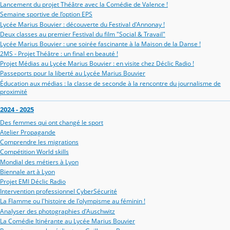
Lancement du projet Théâtre avec la Comédie de Valence !
Semaine sportive de l’option EPS
Lycée Marius Bouvier : découverte du Festival d'Annonay !
Deux classes au premier Festival du film "Social & Travail"
Lycée Marius Bouvier : une soirée fascinante à la Maison de la Danse !
2MS - Projet Théâtre : un final en beauté !
Projet Médias au Lycée Marius Bouvier : en visite chez Déclic Radio !
Passeports pour la liberté au Lycée Marius Bouvier
Éducation aux médias : la classe de seconde à la rencontre du journalisme de
proximité
2024 - 2025
Des femmes qui ont changé le sport
Atelier Propagande
Comprendre les migrations
Compétition World skills
Mondial des métiers à Lyon
Biennale art à Lyon
Projet EMI Déclic Radio
Intervention professionnel CyberSécurité
La Flamme ou l'histoire de l'olympisme au féminin !
Analyser des photographies d'Auschwitz
La Comédie Itinérante au Lycée Marius Bouvier