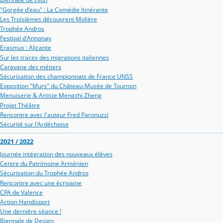
"Gorgée d'eau" : La Comédie Itinérante
Les Troisièmes découvrent Molière
Trophée Andros
Festival d'Annonay
Erasmus : Alicante
Sur les traces des migrations italiennes
Caravane des métiers
Sécurisation des championnats de France UNSS
Exposition "Murs" du Château-Musée de Tournon
Menuiserie & Artiste Mengzhi Zheng
Projet Théâtre
Rencontre avec l'auteur Fred Paronuzzi
Sécurité sur l'Ardéchoise
2021 / 2022
Journée intégration des nouveaux élèves
Centre du Patrimoine Arménien
Sécurisation du Trophée Andros
Rencontre avec une écrivaine
CPA de Valence
Action Handisport
Une dernière séance !
Biennale de Design