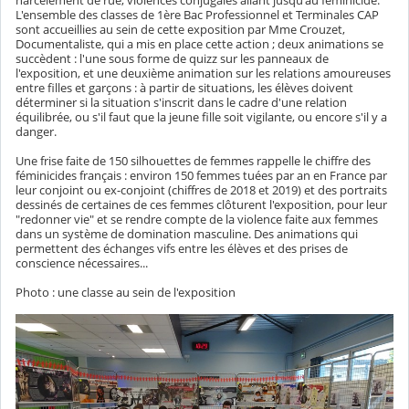
harcèlement de rue, violences conjugales allant jusqu'au féminicide.
L'ensemble des classes de 1ère Bac Professionnel et Terminales CAP
sont accueillies au sein de cette exposition par Mme Crouzet,
Documentaliste, qui a mis en place cette action ; deux animations se
succèdent : l'une sous forme de quizz sur les panneaux de
l'exposition, et une deuxième animation sur les relations amoureuses
entre filles et garçons : à partir de situations, les élèves doivent
déterminer si la situation s'inscrit dans le cadre d'une relation
équilibrée, ou s'il faut que la jeune fille soit vigilante, ou encore s'il y a
danger.
Une frise faite de 150 silhouettes de femmes rappelle le chiffre des
féminicides français : environ 150 femmes tuées par an en France par
leur conjoint ou ex-conjoint (chiffres de 2018 et 2019) et des portraits
dessinés de certaines de ces femmes clôturent l'exposition, pour leur
"redonner vie" et se rendre compte de la violence faite aux femmes
dans un système de domination masculine. Des animations qui
permettent des échanges vifs entre les élèves et des prises de
conscience nécessaires...
Photo : une classe au sein de l'exposition