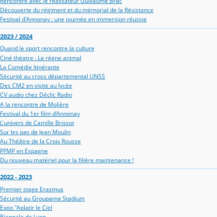
Rencontre avec le réalisateur Guillaume Brac
Découverte du régiment et du mémorial de la Résistance
Festival d'Annonay : une journée en immersion réussie
2023 / 2024
Quand le sport rencontre la culture
Ciné théatre : Le règne animal
La Comédie Itinérante
Sécurité au cross départemental UNSS
Des CM2 en visite au lycée
CV audio chez Déclic Radio
A la rencontre de Molière
Festival du 1er film d’Annonay
L'univers de Camille Brissot
Sur les pas de Jean Moulin
Au Théâtre de la Croix Rousse
PFMP en Espagne
Du nouveau matériel pour la filière maintenance !
2022 - 2023
Premier stage Erasmus
Sécurité au Groupama Stadium
Expo "Aplatir le Ciel
Biennale de Lyon