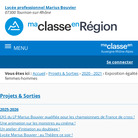
Panneau de gestion des cookies
Lycée professionnel Marius Bouvier
Menu de la rubrique
Contenu
07300 Tournon-sur-Rhône
MENU
Se connecter
Vous êtes ici :
Accueil
›
Projets & Sorties
›
2020 - 2021
›
Exposition égalité
femmes-hommes
Projets & Sorties
2025-2026
L’AS du LP Marius Bouvier qualifiée pour les championnats de France de cross !
Une animation sur les monstres au cinéma !
Un atelier d'initiation au doublage !
Lycée Marius Bouvier : au Théâtre ce soir !