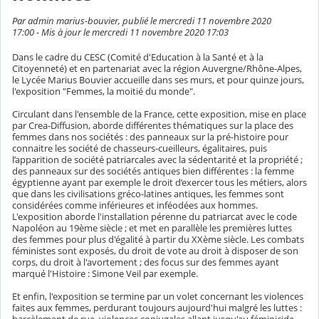
Par admin marius-bouvier, publié le mercredi 11 novembre 2020
17:00 - Mis à jour le mercredi 11 novembre 2020 17:03
Dans le cadre du CESC (Comité d'Education à la Santé et à la
Citoyenneté) et en partenariat avec la région Auvergne/Rhône-Alpes,
le Lycée Marius Bouvier accueille dans ses murs, et pour quinze jours,
l'exposition "Femmes, la moitié du monde".
Circulant dans l'ensemble de la France, cette exposition, mise en place
par Crea-Diffusion, aborde différentes thématiques sur la place des
femmes dans nos sociétés : des panneaux sur la pré-histoire pour
connaitre les société de chasseurs-cueilleurs, égalitaires, puis
l’apparition de société patriarcales avec la sédentarité et la propriété ;
des panneaux sur des sociétés antiques bien différentes : la femme
égyptienne ayant par exemple le droit d’exercer tous les métiers, alors
que dans les civilisations gréco-latines antiques, les femmes sont
considérées comme inférieures et inféodées aux hommes.
L'exposition aborde l'installation pérenne du patriarcat avec le code
Napoléon au 19ème siècle ; et met en parallèle les premières luttes
des femmes pour plus d'égalité à partir du XXème siècle. Les combats
féministes sont exposés, du droit de vote au droit à disposer de son
corps, du droit à l'avortement ; des focus sur des femmes ayant
marqué l'Histoire : Simone Veil par exemple.
Et enfin, l'exposition se termine par un volet concernant les violences
faites aux femmes, perdurant toujours aujourd'hui malgré les luttes :