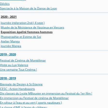
Déclics
Spectacle à la Maison de la Danse de Lyon
2020 - 2021
Journée intégration 2nd ( 4 sept )
Musée de la Résistance de Vassieux en Vercors
Exposition égalité femmes-hommes
Photographie et Estime de Soi
Atelier Manga
Journée Manga
2019 - 2020
Festival de Cinéma de Montélimar
Visite au Lux-Valence
Une semaine Tout Cinéma !
2018 - 2019
Biennale de Design à St Etienne
CESC : Action Handisports
Dix classes du Lycée MBouvier en immersion au Festival du 1er film !
En immersion au Festival de cinéma de Montélimar
En séjour à l'eau et au vert ( sports nautiques )
La classe d'IME à l'expo du château