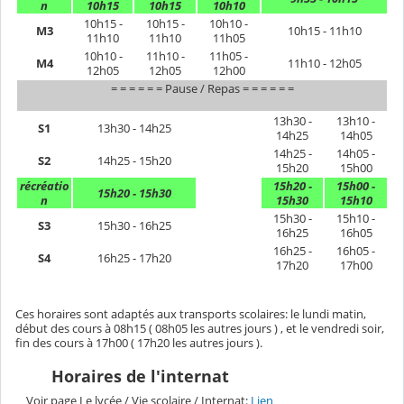
n
10h15
10h15
10h10
10h15 -
10h15 -
10h10 -
M3
10h15 - 11h10
11h10
11h10
11h05
10h10 -
11h10 -
11h05 -
M4
11h10 - 12h05
12h05
12h05
12h00
= = = = = = Pause / Repas = = = = = =
13h30 -
13h10 -
S1
13h30 - 14h25
14h25
14h05
14h25 -
14h05 -
S2
14h25 - 15h20
15h20
15h00
récréatio
15h20 -
15h00 -
15h20 - 15h30
n
15h30
15h10
15h30 -
15h10 -
S3
15h30 - 16h25
16h25
16h05
16h25 -
16h05 -
S4
16h25 - 17h20
17h20
17h00
Ces horaires sont adaptés aux transports scolaires: le lundi matin,
début des cours à 08h15 ( 08h05 les autres jours ) , et le vendredi soir,
fin des cours à 17h00 ( 17h20 les autres jours ).
Horaires de l'internat
Voir page Le lycée / Vie scolaire / Internat:
Lien