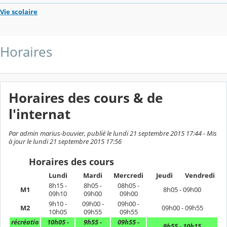
Vie scolaire
Horaires
Horaires des cours & de
l'internat
Par admin marius-bouvier, publié le lundi 21 septembre 2015 17:44 - Mis
à jour le lundi 21 septembre 2015 17:56
Horaires des cours
Lundi
Mardi
Mercredi
Jeudi
Vendredi
8h15 -
8h05 -
08h05 -
M1
8h05 - 09h00
09h10
09h00
09h00
9h10 -
09h00 -
09h00 -
M2
09h00 - 09h55
10h05
09h55
09h55
récréatio
10h05 -
9h55 -
09h55 -
9h55 - 10h15