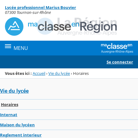
Panneau de gestion des cookies
Lycée professionnel Marius Bouvier
Menu de la rubrique
Contenu
07300 Tournon-sur-Rhône
MENU
Se connecter
Vous êtes ici :
Accueil
›
Vie du lycée
›
Horaires
Vie du lycée
Horaires
Internat
Maison du lycéen
Reglement interieur