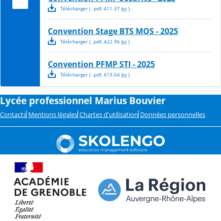
Télécharger
( .
pdf
,
411.37
ko
)
Convention Stage BTS MOS - 2025
Télécharger
( .
pdf
,
422.96
ko
)
Convention PFMP STI - 2025
Télécharger
( .
pdf
,
413.64
ko
)
Lycée professionnel Marius Bouvier
Contacts
Mentions légales
Chartes d'utilisation
Données personnelles