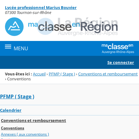
Panneau de gestion des cookies
Lycée professionnel Marius Bouvier
Menu de la rubrique
Contenu
07300 Tournon-sur-Rhône
MENU
Se connecter
Vous êtes ici :
Accueil
›
PFMP ( Stage )
›
Conventions et remboursement
›
Conventions
PFMP ( Stage )
Calendrier
Conventions et remboursement
Conventions
Annexes ( aux conventions )