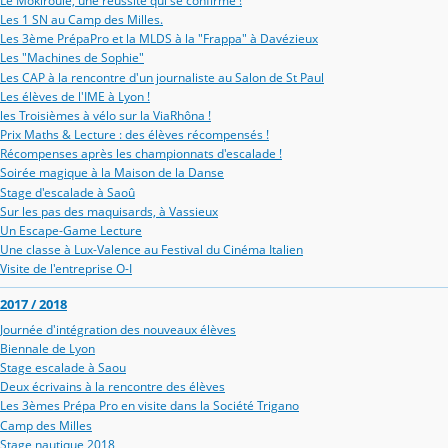
Le Mokiroule, une réussite qui se confirme !
Les 1 SN au Camp des Milles.
Les 3ème PrépaPro et la MLDS à la "Frappa" à Davézieux
Les "Machines de Sophie"
Les CAP à la rencontre d'un journaliste au Salon de St Paul
Les élèves de l'IME à Lyon !
les Troisièmes à vélo sur la ViaRhôna !
Prix Maths & Lecture : des élèves récompensés !
Récompenses après les championnats d'escalade !
Soirée magique à la Maison de la Danse
Stage d'escalade à Saoû
Sur les pas des maquisards, à Vassieux
Un Escape-Game Lecture
Une classe à Lux-Valence au Festival du Cinéma Italien
Visite de l'entreprise O-I
2017 / 2018
Journée d'intégration des nouveaux élèves
Biennale de Lyon
Stage escalade à Saou
Deux écrivains à la rencontre des élèves
Les 3èmes Prépa Pro en visite dans la Société Trigano
Camp des Milles
Stage nautique 2018