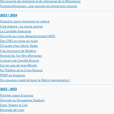
Découverte du régiment et du mémorial de la Résistance
Festival d'Annonay : une journée en immersion réussie
2023 / 2024
Quand le sport rencontre la culture
Ciné théatre : Le règne animal
La Comédie Itinérante
Sécurité au cross départemental UNSS
Des CM2 en visite au lycée
CV audio chez Déclic Radio
A la rencontre de Molière
Festival du 1er film d’Annonay
L'univers de Camille Brissot
Sur les pas de Jean Moulin
Au Théâtre de la Croix Rousse
PFMP en Espagne
Du nouveau matériel pour la filière maintenance !
2022 - 2023
Premier stage Erasmus
Sécurité au Groupama Stadium
Expo "Aplatir le Ciel
Biennale de Lyon