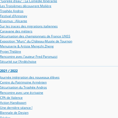
"Gorgée d'eau" : La Comédie Itinérante
Les Troisièmes découvrent Molière
Trophée Andros
Festival d'Annonay
Erasmus : Alicante
Sur les traces des migrations italiennes
Caravane des métiers
Sécurisation des championnats de France UNSS
Exposition "Murs" du Château-Musée de Tournon
Menuiserie & Artiste Mengzhi Zheng
Projet Théâtre
Rencontre avec l'auteur Fred Paronuzzi
Sécurité sur l'Ardéchoise
2021 / 2022
Journée intégration des nouveaux élèves
Centre du Patrimoine Arménien
Sécurisation du Trophée Andros
Rencontre avec une écrivaine
CPA de Valence
Action Handisport
Une dernière séance !
Biennale de Design
Déclics