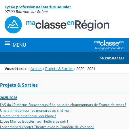
Panneau de gestion des cookies
Lycée professionnel Marius Bouvier
Menu de la rubrique
Contenu
07300 Tournon-sur-Rhône
MENU
Se connecter
Vous êtes ici :
Accueil
›
Projets & Sorties
›
2020 - 2021
Projets & Sorties
2025-2026
L’AS du LP Marius Bouvier qualifiée pour les championnats de France de cross !
Une animation sur les monstres au cinéma !
Un atelier d'initiation au doublage !
Lycée Marius Bouvier : au Théâtre ce soir !
Lancement du projet Théâtre avec la Comédie de Valence !