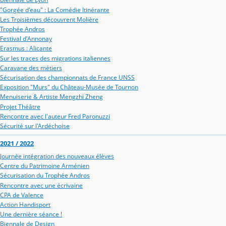
"Gorgée d'eau" : La Comédie Itinérante
Les Troisièmes découvrent Molière
Trophée Andros
Festival d'Annonay
Erasmus : Alicante
Sur les traces des migrations italiennes
Caravane des métiers
Sécurisation des championnats de France UNSS
Exposition "Murs" du Château-Musée de Tournon
Menuiserie & Artiste Mengzhi Zheng
Projet Théâtre
Rencontre avec l'auteur Fred Paronuzzi
Sécurité sur l'Ardéchoise
2021 / 2022
Journée intégration des nouveaux élèves
Centre du Patrimoine Arménien
Sécurisation du Trophée Andros
Rencontre avec une écrivaine
CPA de Valence
Action Handisport
Une dernière séance !
Biennale de Design