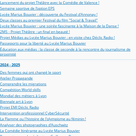
Lancement du projet Théâtre avec la Comédie de Valence !
Semaine sportive de l’option EPS
Lycée Marius Bouvier : découverte du Festival d'Annonay !
Deux classes au premier Festival du film "Social & Travail"
Lycée Marius Bouvier : une soirée fascinante à la Maison de la Danse !
2MS - Projet Théâtre : un final en beauté !
Projet Médias au Lycée Marius Bouvier : en visite chez Déclic Radio !
Passeports pour la liberté au Lycée Marius Bouvier
Éducation aux médias : la classe de seconde à la rencontre du journalisme de
proximité
2024 - 2025
Des femmes qui ont changé le sport
Atelier Propagande
Comprendre les migrations
Compétition World skills
Mondial des métiers à Lyon
Biennale art à Lyon
Projet EMI Déclic Radio
Intervention professionnel CyberSécurité
La Flamme ou l'histoire de l'olympisme au féminin !
Analyser des photographies d'Auschwitz
La Comédie Itinérante au Lycée Marius Bouvier