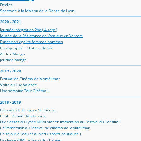
Déclics
Spectacle à la Maison de la Danse de Lyon
2020 - 2021
Journée intégration 2nd ( 4 sept )
Musée de la Résistance de Vassieux en Vercors
Exposition égalité femmes-hommes
Photographie et Estime de Soi
Atelier Manga
Journée Manga
2019 - 2020
Festival de Cinéma de Montélimar
Visite au Lux-Valence
Une semaine Tout Cinéma !
2018 - 2019
Biennale de Design à St Etienne
CESC : Action Handisports
Dix classes du Lycée MBouvier en immersion au Festival du 1er film !
En immersion au Festival de cinéma de Montélimar
En séjour à l'eau et au vert ( sports nautiques )
La classe d'IME à l'expo du château