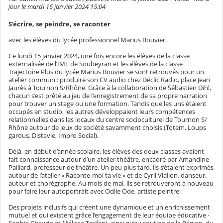
jour le mardi 16 janvier 2024 15:04
S’écrire, se peindre, se raconter
avec les élèves du lycée professionnel Marius Bouvier.
Ce lundi 15 janvier 2024, une fois encore les élèves de la classe
externalisée de l’IME de Soubeyran et les élèves de la classe
Trajectoire Plus du lycée Marius Bouvier se sont retrouvés pour un
atelier commun : produire son CV audio chez Déclic Radio, place Jean
Jaurès à Tournon S/Rhône. Grâce à la collaboration de Sébastien Dihl,
chacun s’est prêté au jeu de l’enregistrement de sa propre narration
pour trouver un stage ou une formation. Tandis que les uns étaient
occupés en studio, les autres développaient leurs compétences
relationnelles dans les locaux du centre socioculturel de Tournon S/
Rhône autour de jeux de société savamment choisis (Totem, Loups
garous, Distavie, Impro Social).
Déjà, en début d’année scolaire, les élèves des deux classes avaient
fait connaissance autour d’un atelier théâtre, encadré par Amandine
Paillard, professeur de théâtre. Un peu plus tard, ils s’étaient exprimés
autour de l’atelier « Raconte-moi ta vie » et de Cyril Viallon, danseur,
auteur et chorégraphe. Au mois de mai, ils se retrouveront à nouveau
pour faire leur autoportrait avec Odile Ode, artiste peintre.
Des projets inclusifs qui créent une dynamique et un enrichissement
mutuel et qui existent grâce l’engagement de leur équipe éducative -