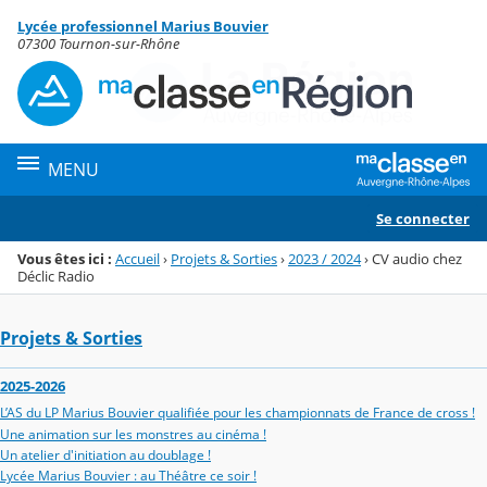
Panneau de gestion des cookies
Lycée professionnel Marius Bouvier
Menu de la rubrique
Contenu
07300 Tournon-sur-Rhône
MENU
Se connecter
Vous êtes ici :
Accueil
›
Projets & Sorties
›
2023 / 2024
›
CV audio chez
Déclic Radio
Projets & Sorties
2025-2026
L’AS du LP Marius Bouvier qualifiée pour les championnats de France de cross !
Une animation sur les monstres au cinéma !
Un atelier d'initiation au doublage !
Lycée Marius Bouvier : au Théâtre ce soir !