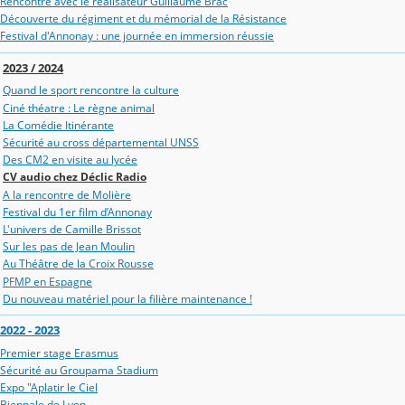
Rencontre avec le réalisateur Guillaume Brac
Découverte du régiment et du mémorial de la Résistance
Festival d'Annonay : une journée en immersion réussie
2023 / 2024
Quand le sport rencontre la culture
Ciné théatre : Le règne animal
La Comédie Itinérante
Sécurité au cross départemental UNSS
Des CM2 en visite au lycée
CV audio chez Déclic Radio
A la rencontre de Molière
Festival du 1er film d’Annonay
L'univers de Camille Brissot
Sur les pas de Jean Moulin
Au Théâtre de la Croix Rousse
PFMP en Espagne
Du nouveau matériel pour la filière maintenance !
2022 - 2023
Premier stage Erasmus
Sécurité au Groupama Stadium
Expo "Aplatir le Ciel
Biennale de Lyon