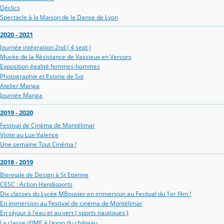
Déclics
Spectacle à la Maison de la Danse de Lyon
2020 - 2021
Journée intégration 2nd ( 4 sept )
Musée de la Résistance de Vassieux en Vercors
Exposition égalité femmes-hommes
Photographie et Estime de Soi
Atelier Manga
Journée Manga
2019 - 2020
Festival de Cinéma de Montélimar
Visite au Lux-Valence
Une semaine Tout Cinéma !
2018 - 2019
Biennale de Design à St Etienne
CESC : Action Handisports
Dix classes du Lycée MBouvier en immersion au Festival du 1er film !
En immersion au Festival de cinéma de Montélimar
En séjour à l'eau et au vert ( sports nautiques )
La classe d'IME à l'expo du château