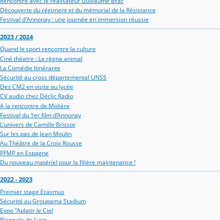
Rencontre avec le réalisateur Guillaume Brac
Découverte du régiment et du mémorial de la Résistance
Festival d'Annonay : une journée en immersion réussie
2023 / 2024
Quand le sport rencontre la culture
Ciné théatre : Le règne animal
La Comédie Itinérante
Sécurité au cross départemental UNSS
Des CM2 en visite au lycée
CV audio chez Déclic Radio
A la rencontre de Molière
Festival du 1er film d’Annonay
L'univers de Camille Brissot
Sur les pas de Jean Moulin
Au Théâtre de la Croix Rousse
PFMP en Espagne
Du nouveau matériel pour la filière maintenance !
2022 - 2023
Premier stage Erasmus
Sécurité au Groupama Stadium
Expo "Aplatir le Ciel
Biennale de Lyon