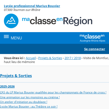
Panneau de gestion des cookies
Lycée professionnel Marius Bouvier
Menu de la rubrique
Contenu
07300 Tournon-sur-Rhône
MENU
Se connecter
Vous êtes ici :
Accueil
›
Projets & Sorties
›
2017 / 2018
›
Visite de Montluc,
haut lieu de mémoire
Projets & Sorties
2025-2026
L’AS du LP Marius Bouvier qualifiée pour les championnats de France de cross !
Une animation sur les monstres au cinéma !
Un atelier d'initiation au doublage !
Lycée Marius Bouvier : au Théâtre ce soir !