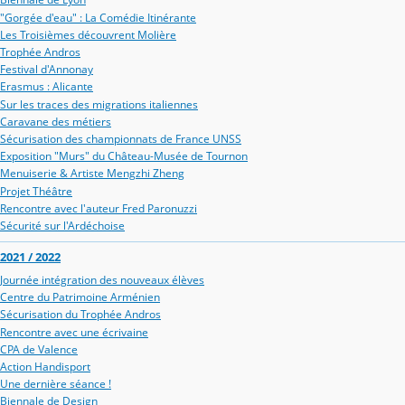
"Gorgée d'eau" : La Comédie Itinérante
Les Troisièmes découvrent Molière
Trophée Andros
Festival d'Annonay
Erasmus : Alicante
Sur les traces des migrations italiennes
Caravane des métiers
Sécurisation des championnats de France UNSS
Exposition "Murs" du Château-Musée de Tournon
Menuiserie & Artiste Mengzhi Zheng
Projet Théâtre
Rencontre avec l'auteur Fred Paronuzzi
Sécurité sur l'Ardéchoise
2021 / 2022
Journée intégration des nouveaux élèves
Centre du Patrimoine Arménien
Sécurisation du Trophée Andros
Rencontre avec une écrivaine
CPA de Valence
Action Handisport
Une dernière séance !
Biennale de Design