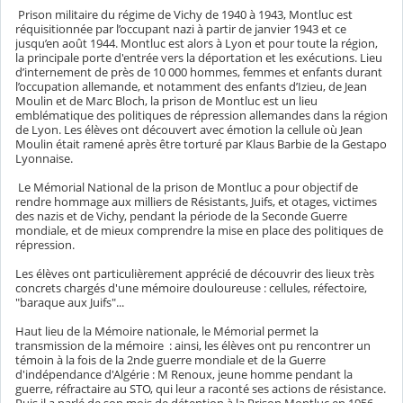
Prison militaire du régime de Vichy de 1940 à 1943, Montluc est
réquisitionnée par l’occupant nazi à partir de janvier 1943 et ce
jusqu’en août 1944. Montluc est alors à Lyon et pour toute la région,
la principale porte d'entrée vers la déportation et les exécutions. Lieu
d’internement de près de 10 000 hommes, femmes et enfants durant
l’occupation allemande, et notamment des enfants d’Izieu, de Jean
Moulin et de Marc Bloch, la prison de Montluc est un lieu
emblématique des politiques de répression allemandes dans la région
de Lyon. Les élèves ont découvert avec émotion la cellule où Jean
Moulin était ramené après être torturé par Klaus Barbie de la Gestapo
Lyonnaise.
Le Mémorial National de la prison de Montluc a pour objectif de
rendre hommage aux milliers de Résistants, Juifs, et otages, victimes
des nazis et de Vichy, pendant la période de la Seconde Guerre
mondiale, et de mieux comprendre la mise en place des politiques de
répression.
Les élèves ont particulièrement apprécié de découvrir des lieux très
concrets chargés d'une mémoire douloureuse : cellules, réfectoire,
"baraque aux Juifs"...
Haut lieu de la Mémoire nationale, le Mémorial permet la
transmission de la mémoire : ainsi, les élèves ont pu rencontrer un
témoin à la fois de la 2nde guerre mondiale et de la Guerre
d'indépendance d'Algérie : M Renoux, jeune homme pendant la
guerre, réfractaire au STO, qui leur a raconté ses actions de résistance.
Puis il a parlé de son mois de détention à la Prison Montluc en 1956,