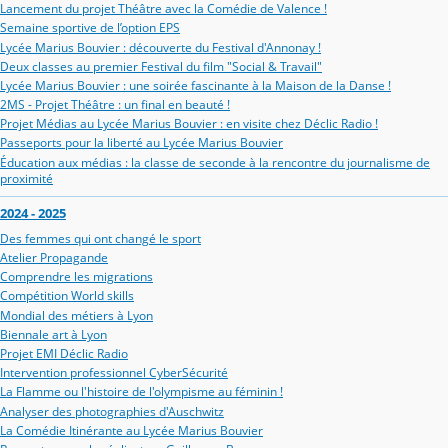
Lancement du projet Théâtre avec la Comédie de Valence !
Semaine sportive de l’option EPS
Lycée Marius Bouvier : découverte du Festival d'Annonay !
Deux classes au premier Festival du film "Social & Travail"
Lycée Marius Bouvier : une soirée fascinante à la Maison de la Danse !
2MS - Projet Théâtre : un final en beauté !
Projet Médias au Lycée Marius Bouvier : en visite chez Déclic Radio !
Passeports pour la liberté au Lycée Marius Bouvier
Éducation aux médias : la classe de seconde à la rencontre du journalisme de
proximité
2024 - 2025
Des femmes qui ont changé le sport
Atelier Propagande
Comprendre les migrations
Compétition World skills
Mondial des métiers à Lyon
Biennale art à Lyon
Projet EMI Déclic Radio
Intervention professionnel CyberSécurité
La Flamme ou l'histoire de l'olympisme au féminin !
Analyser des photographies d'Auschwitz
La Comédie Itinérante au Lycée Marius Bouvier