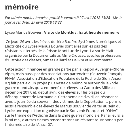
mémoire
Par admin marius-bouvier, publié le vendredi 27 avril 2018 13:28 - Mis à
jour le vendredi 27 avril 2018 13:32
Lycée Marius Bouvier :
Visite de Montluc, haut lieu de mémoire
Ce jeudi 26 avril, les élèves de 1ère Bac Pro Systèmes Numériques et
Electricité du Lycée Marius Bouvier sont allés sur les pas des
résistants internés de la Prison MontLuc de Lyon. La sortie était
organisée par la Documentaliste, Mme Crouzet, avec les professeurs
d’Histoire des classes, Mmes Belliard et Dal Pra et M Pommaret.
Cette action, financée en grande partie par la Région Auvergne-Rhône
Alpes, mais aussi par des associations partenaires (Souvenir Français,
FNAM, Association d’Education Populaire de la Roche de Glun, Anacr
07) fait partie d'un projet plus vaste de Mémoire autour de la 2nde
guerre mondiale, qui a emmené des élèves au Camp des Milles en
décembre 2017, et, début avril, des élèves sur les plages du
débarquement de Normandie. Cette semaine d'avril, en résonance
avec la journée du souvenir des victimes de la Déportation, a permis
aussi à l'ensemble des élèves de Marius Bouvier de visiter au sein du
Lycée une exposition organisée par le Souvenir Français et l'ONAC,
sur le thème de l'Ardèche dans la 2nde guerre mondiale. Par ailleurs, à
la mi-mai, d'autres classes rencontreront un résisant tournonnais par
l'intermédiaire de l'Anacr 07.