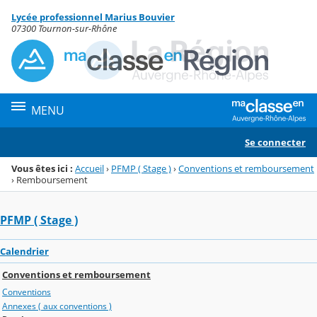
Panneau de gestion des cookies
Lycée professionnel Marius Bouvier
Menu de la rubrique
Contenu
07300 Tournon-sur-Rhône
MENU
Se connecter
Vous êtes ici :
Accueil
›
PFMP ( Stage )
›
Conventions et remboursement
›
Remboursement
PFMP ( Stage )
Calendrier
Conventions et remboursement
Conventions
Annexes ( aux conventions )