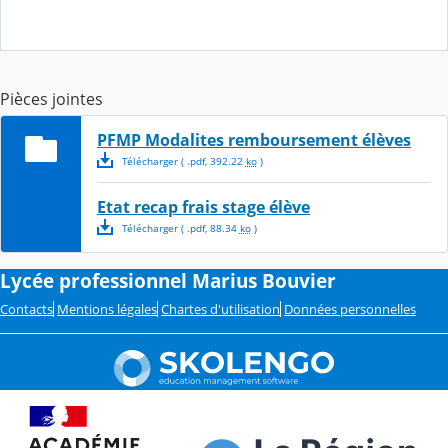
Pièces jointes
PFMP Modalites remboursement élèves
Télécharger
( .
pdf
,
392.22
ko
)
Etat recap frais stage élève
Télécharger
( .
pdf
,
88.34
ko
)
Lycée professionnel Marius Bouvier
Contacts
Mentions légales
Chartes d'utilisation
Données personnelles