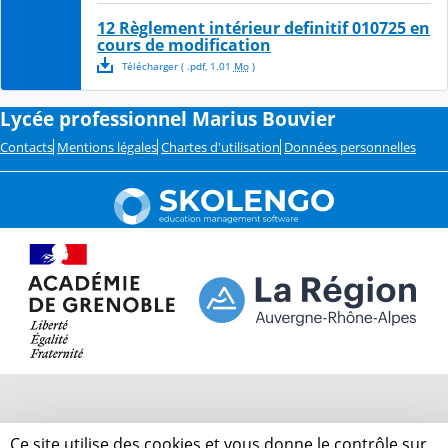
12 Règlement intérieur definitif 010725 en
cours de modification
Télécharger
( .
pdf
,
1.01
Mo
)
Lycée professionnel Marius Bouvier
Contacts
Mentions légales
Chartes d'utilisation
Données personnelles
Ce site utilise des cookies et vous donne le contrôle sur