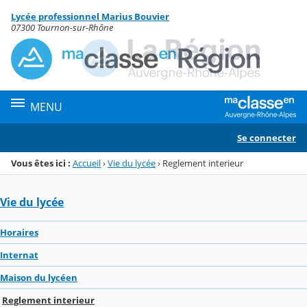
Panneau de gestion des cookies
Lycée professionnel Marius Bouvier
Menu de la rubrique
Contenu
07300 Tournon-sur-Rhône
MENU
Se connecter
Vous êtes ici :
Accueil
›
Vie du lycée
›
Reglement interieur
Vie du lycée
Horaires
Internat
Maison du lycéen
Reglement interieur