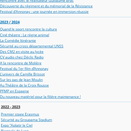
Rencontre avec le réalisateur Guillaume Brac
Découverte du régiment et du mémorial de la Résistance
Festival d'Annonay : une journée en immersion réussie
2023 / 2024
Quand le sport rencontre la culture
Ciné théatre : Le règne animal
La Comédie Itinérante
Sécurité au cross départemental UNSS
Des CM2 en visite au lycée
CV audio chez Déclic Radio
A la rencontre de Molière
Festival du 1er film d’Annonay
L'univers de Camille Brissot
Sur les pas de Jean Moulin
Au Théâtre de la Croix Rousse
PFMP en Espagne
Du nouveau matériel pour la filière maintenance !
2022 - 2023
Premier stage Erasmus
Sécurité au Groupama Stadium
Expo "Aplatir le Ciel
Biennale de Lyon