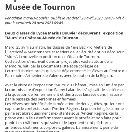
Musée de Tournon
Par admin marius-bouvier, publié le vendredi 28 avril 2023 09:43 - Mis à
jour le vendredi 28 avril 2023 09:45
Deux classes du Lycée Marius Bouvier découvrent l'exposition
"Murs" du Château-Musée de Tournon
Mardi 25 avril au matin, les classes de 1ère Bac Pro Métiers de
l’Électricité & Maintenance et Métiers de la Sécurité ont pu découvrir
"Murs", la nouvelle exposition du château de Tournon.
Cette action s'inscrivait dans un projet plus vaste autour de la
Mémoire, bâti par la Documentaliste et sa collègue de
Lettres/Histoire, projet qui avait déjà emmené les élèves au Centre du
Patrimoine Arménien de Valence, avec le soutien de la Région.
Avec la visite de l'exposition "Murs" du Château, mise en lumière par
la commissaire d'exposition Fanny Lalande, il s'agissait de s'intéresser
à la question de l'enfermement et des traces laissées dans l'histoire
par le passage des personnes enfermées.
Les élèves ont bénéficié de la médiation de deux guides, qui leur ont
expliqué le contexte : sous l'Ancien Régime, la prison infligée comme
peine est alors quasiment inexistante sous l’Ancien Régime, car la
prison est un lieu d'enfermement avant le procès et non faite pour
punir. Les châtiments qui suivent le jugement sont pléthore :
amendes, châtiments corporels, galères, bannissement, peine de