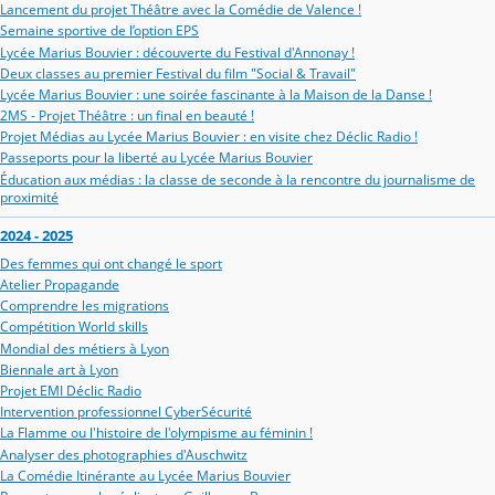
Lancement du projet Théâtre avec la Comédie de Valence !
Semaine sportive de l’option EPS
Lycée Marius Bouvier : découverte du Festival d'Annonay !
Deux classes au premier Festival du film "Social & Travail"
Lycée Marius Bouvier : une soirée fascinante à la Maison de la Danse !
2MS - Projet Théâtre : un final en beauté !
Projet Médias au Lycée Marius Bouvier : en visite chez Déclic Radio !
Passeports pour la liberté au Lycée Marius Bouvier
Éducation aux médias : la classe de seconde à la rencontre du journalisme de
proximité
2024 - 2025
Des femmes qui ont changé le sport
Atelier Propagande
Comprendre les migrations
Compétition World skills
Mondial des métiers à Lyon
Biennale art à Lyon
Projet EMI Déclic Radio
Intervention professionnel CyberSécurité
La Flamme ou l'histoire de l'olympisme au féminin !
Analyser des photographies d'Auschwitz
La Comédie Itinérante au Lycée Marius Bouvier