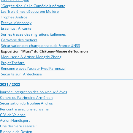
"Gorgée d'eau" : La Comédie Itinérante
Les Troisièmes découvrent Molière
Trophée Andros
Festival d'Annonay
Erasmus : Alicante
Sur les traces des migrations italiennes
Caravane des métiers
Sécurisation des championnats de France UNSS
Exposition "Murs" du Château-Musée de Tournon
Menuiserie & Artiste Mengzhi Zheng
Projet Théâtre
Rencontre avec l'auteur Fred Paronuzzi
Sécurité sur l'Ardéchoise
2021 / 2022
Journée intégration des nouveaux élèves
Centre du Patrimoine Arménien
Sécurisation du Trophée Andros
Rencontre avec une écrivaine
CPA de Valence
Action Handisport
Une dernière séance !
Biennale de Design