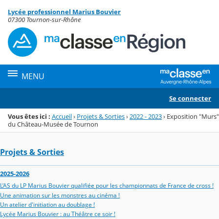
Panneau de gestion des cookies
Lycée professionnel Marius Bouvier
Menu de la rubrique
Contenu
07300 Tournon-sur-Rhône
MENU
Se connecter
Vous êtes ici :
Accueil
›
Projets & Sorties
›
2022 - 2023
›
Exposition "Murs"
du Château-Musée de Tournon
Projets & Sorties
2025-2026
L’AS du LP Marius Bouvier qualifiée pour les championnats de France de cross !
Une animation sur les monstres au cinéma !
Un atelier d'initiation au doublage !
Lycée Marius Bouvier : au Théâtre ce soir !