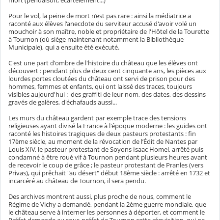
mort (pendaison, écartèlement...)
Pour le vol, la peine de mort n’est pas rare : ainsi la médiatrice a
raconté aux élèves l'anecdote du serviteur accusé d'avoir volé un
mouchoir à son maître, noble et propriétaire de l'Hôtel de la Tourette
à Tournon (où siège maintenant notamment la Bibliothèque
Municipale), qui a ensuite été exécuté.
C'est une part d'ombre de l'histoire du château que les élèves ont
découvert : pendant plus de deux cent cinquante ans, les pièces aux
lourdes portes cloutées du château ont servi de prison pour des
hommes, femmes et enfants, qui ont laissé des traces, toujours
visibles aujourd'hui : des graffiti de leur nom, des dates, des dessins
gravés de galères, d'échafauds aussi...
Les murs du château gardent par exemple trace des tensions
religieuses ayant divisé la France à l'époque moderne : les guides ont
raconté les histoires tragiques de deux pasteurs protestants : fin
17ème siècle, au moment de la révocation de l’Édit de Nantes par
Louis XIV, le pasteur protestant de Soyons Isaac Homel, arrêté puis
condamné à être roué vif à Tournon pendant plusieurs heures avant
de recevoir le coup de grâce ; le pasteur protestant de Pranles (vers
Privas), qui prêchait "au désert" début 18ème siècle : arrêté en 1732 et
incarcéré au château de Tournon, il sera pendu.
Des archives montrent aussi, plus proche de nous, comment le
Régime de Vichy a demandé, pendant la 2ème guerre mondiale, que
le château serve à interner les personnes à déporter, et comment le
Préfet demande au sous-préfet de Tournon cette réquisition, qui ne