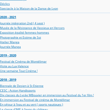
Déclics
Spectacle à la Maison de la Danse de Lyon
2020 - 2021
Journée intégration 2nd ( 4 sept )
Musée de la Résistance de Vassieux en Vercors
Exposition égalité femmes-hommes
Photographie et Estime de Soi
Atelier Manga
Journée Manga
2019 - 2020
Festival de Cinéma de Montélimar
Visite au Lux-Valence
Une semaine Tout Cinéma !
2018 - 2019
Biennale de Design à St Etienne
CESC : Action Handisports
Dix classes du Lycée MBouvier en immersion au Festival du 1er film !
En immersion au Festival de cinéma de Montélimar
En séjour à l'eau et au vert ( sports nautiques )
La classe d'IME à l'expo du château