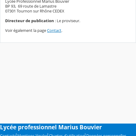
Lycée Professionnel Marius Bouvier
BP 93, 69 route de Lamastre
07301 Tournon sur Rhône CEDEX
Directeur de publication
: Le proviseur.
Voir également la page
Contact
.
Lycée professionnel Marius Bouvier
Contacts
Mentions légales
Chartes d'utilisation
Données personnelles