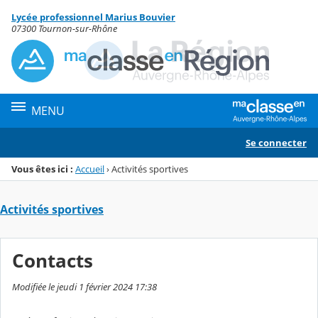
Panneau de gestion des cookies
Lycée professionnel Marius Bouvier
Menu de la rubrique
Contenu
07300 Tournon-sur-Rhône
MENU
Se connecter
Vous êtes ici :
Accueil
›
Activités sportives
Activités sportives
Contacts
Modifiée le jeudi 1 février 2024 17:38