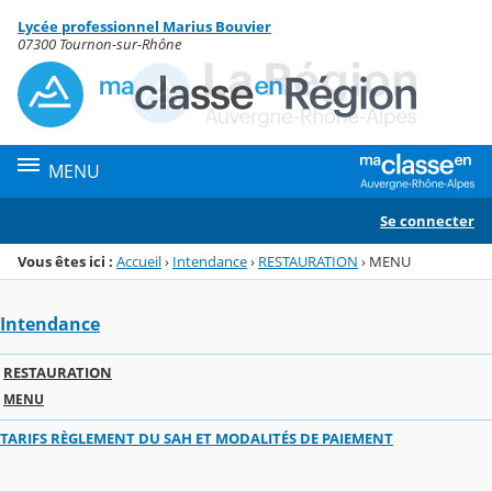
Panneau de gestion des cookies
Lycée professionnel Marius Bouvier
Menu de la rubrique
Contenu
07300 Tournon-sur-Rhône
MENU
Se connecter
Vous êtes ici :
Accueil
›
Intendance
›
RESTAURATION
›
MENU
Intendance
RESTAURATION
MENU
TARIFS RÈGLEMENT DU SAH ET MODALITÉS DE PAIEMENT