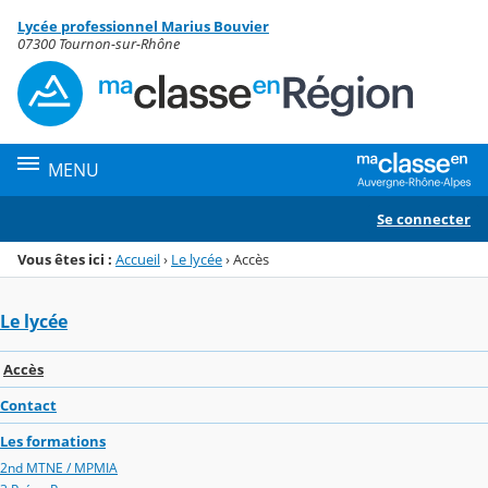
Panneau de gestion des cookies
Lycée professionnel Marius Bouvier
Menu de la rubrique
Contenu
07300 Tournon-sur-Rhône
MENU
Se connecter
Vous êtes ici :
Accueil
›
Le lycée
›
Accès
Le lycée
Accès
Contact
Les formations
2nd MTNE / MPMIA