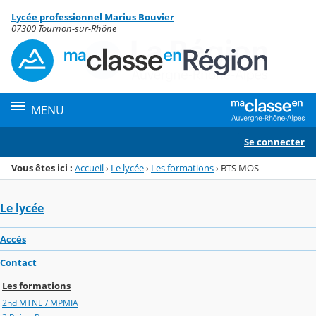
Panneau de gestion des cookies
Lycée professionnel Marius Bouvier
Menu de la rubrique
Contenu
07300 Tournon-sur-Rhône
MENU
Se connecter
Vous êtes ici :
Accueil
›
Le lycée
›
Les formations
›
BTS MOS
Le lycée
Accès
Contact
Les formations
2nd MTNE / MPMIA