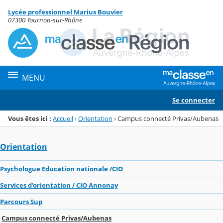
Panneau de gestion des cookies
Lycée professionnel Marius Bouvier
Menu de la rubrique
Contenu
07300 Tournon-sur-Rhône
MENU
Se connecter
Vous êtes ici :
Accueil
›
Orientation
›
Campus connecté Privas/Aubenas
Orientation
Psychologue Education nationale /CIO
Services d'orientation / CIO Annonay
Parcours Sup
Campus connecté Privas/Aubenas