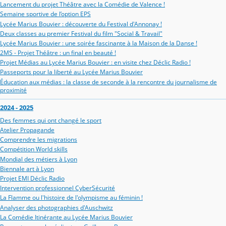
Lancement du projet Théâtre avec la Comédie de Valence !
Semaine sportive de l’option EPS
Lycée Marius Bouvier : découverte du Festival d'Annonay !
Deux classes au premier Festival du film "Social & Travail"
Lycée Marius Bouvier : une soirée fascinante à la Maison de la Danse !
2MS - Projet Théâtre : un final en beauté !
Projet Médias au Lycée Marius Bouvier : en visite chez Déclic Radio !
Passeports pour la liberté au Lycée Marius Bouvier
Éducation aux médias : la classe de seconde à la rencontre du journalisme de
proximité
2024 - 2025
Des femmes qui ont changé le sport
Atelier Propagande
Comprendre les migrations
Compétition World skills
Mondial des métiers à Lyon
Biennale art à Lyon
Projet EMI Déclic Radio
Intervention professionnel CyberSécurité
La Flamme ou l'histoire de l'olympisme au féminin !
Analyser des photographies d'Auschwitz
La Comédie Itinérante au Lycée Marius Bouvier