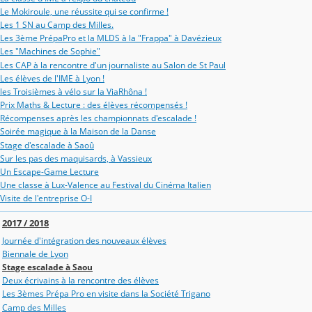
Le Mokiroule, une réussite qui se confirme !
Les 1 SN au Camp des Milles.
Les 3ème PrépaPro et la MLDS à la "Frappa" à Davézieux
Les "Machines de Sophie"
Les CAP à la rencontre d'un journaliste au Salon de St Paul
Les élèves de l'IME à Lyon !
les Troisièmes à vélo sur la ViaRhôna !
Prix Maths & Lecture : des élèves récompensés !
Récompenses après les championnats d'escalade !
Soirée magique à la Maison de la Danse
Stage d'escalade à Saoû
Sur les pas des maquisards, à Vassieux
Un Escape-Game Lecture
Une classe à Lux-Valence au Festival du Cinéma Italien
Visite de l'entreprise O-I
2017 / 2018
Journée d'intégration des nouveaux élèves
Biennale de Lyon
Stage escalade à Saou
Deux écrivains à la rencontre des élèves
Les 3èmes Prépa Pro en visite dans la Société Trigano
Camp des Milles