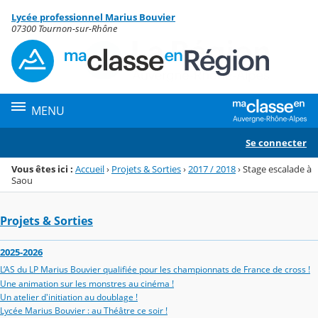
Panneau de gestion des cookies
Lycée professionnel Marius Bouvier
Menu de la rubrique
Contenu
07300 Tournon-sur-Rhône
MENU
Se connecter
Vous êtes ici :
Accueil
›
Projets & Sorties
›
2017 / 2018
›
Stage escalade à
Saou
Projets & Sorties
2025-2026
L’AS du LP Marius Bouvier qualifiée pour les championnats de France de cross !
Une animation sur les monstres au cinéma !
Un atelier d'initiation au doublage !
Lycée Marius Bouvier : au Théâtre ce soir !