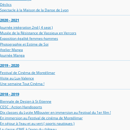
Déclics
Spectacle à la Maison de la Danse de Lyon
2020 - 2021
Journée intégration 2nd ( 4 sept )
Musée de la Résistance de Vassieux en Vercors
Exposition égalité femmes-hommes
Photographie et Estime de Soi
Atelier Manga
Journée Manga
2019 - 2020
Festival de Cinéma de Montélimar
Visite au Lux-Valence
Une semaine Tout Cinéma !
2018 - 2019
Biennale de Design à St Etienne
CESC : Action Handisports
Dix classes du Lycée MBouvier en immersion au Festival du 1er film !
En immersion au Festival de cinéma de Montélimar
En séjour à l'eau et au vert ( sports nautiques )
La classe d'IME à l'expo du château