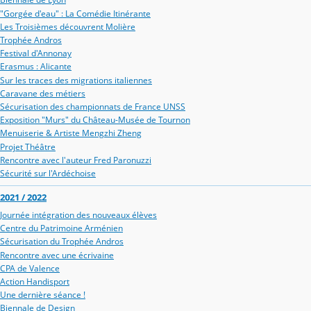
"Gorgée d'eau" : La Comédie Itinérante
Les Troisièmes découvrent Molière
Trophée Andros
Festival d'Annonay
Erasmus : Alicante
Sur les traces des migrations italiennes
Caravane des métiers
Sécurisation des championnats de France UNSS
Exposition "Murs" du Château-Musée de Tournon
Menuiserie & Artiste Mengzhi Zheng
Projet Théâtre
Rencontre avec l'auteur Fred Paronuzzi
Sécurité sur l'Ardéchoise
2021 / 2022
Journée intégration des nouveaux élèves
Centre du Patrimoine Arménien
Sécurisation du Trophée Andros
Rencontre avec une écrivaine
CPA de Valence
Action Handisport
Une dernière séance !
Biennale de Design