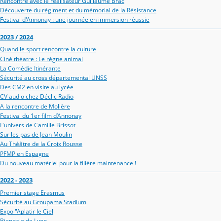
Rencontre avec le réalisateur Guillaume Brac
Découverte du régiment et du mémorial de la Résistance
Festival d'Annonay : une journée en immersion réussie
2023 / 2024
Quand le sport rencontre la culture
Ciné théatre : Le règne animal
La Comédie Itinérante
Sécurité au cross départemental UNSS
Des CM2 en visite au lycée
CV audio chez Déclic Radio
A la rencontre de Molière
Festival du 1er film d’Annonay
L'univers de Camille Brissot
Sur les pas de Jean Moulin
Au Théâtre de la Croix Rousse
PFMP en Espagne
Du nouveau matériel pour la filière maintenance !
2022 - 2023
Premier stage Erasmus
Sécurité au Groupama Stadium
Expo "Aplatir le Ciel
Biennale de Lyon