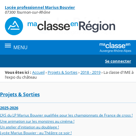
Panneau de gestion des cookies
Lycée professionnel Marius Bouvier
Menu de la rubrique
Contenu
07300 Tournon-sur-Rhône
MENU
Se connecter
Vous êtes ici :
Accueil
›
Projets & Sorties
›
2018 - 2019
›
La classe d'IME à
l'expo du château
Projets & Sorties
2025-2026
L’AS du LP Marius Bouvier qualifiée pour les championnats de France de cross !
Une animation sur les monstres au cinéma !
Un atelier d'initiation au doublage !
Lycée Marius Bouvier : au Théâtre ce soir !