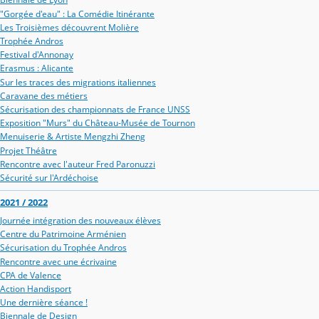
"Gorgée d'eau" : La Comédie Itinérante
Les Troisièmes découvrent Molière
Trophée Andros
Festival d'Annonay
Erasmus : Alicante
Sur les traces des migrations italiennes
Caravane des métiers
Sécurisation des championnats de France UNSS
Exposition "Murs" du Château-Musée de Tournon
Menuiserie & Artiste Mengzhi Zheng
Projet Théâtre
Rencontre avec l'auteur Fred Paronuzzi
Sécurité sur l'Ardéchoise
2021 / 2022
Journée intégration des nouveaux élèves
Centre du Patrimoine Arménien
Sécurisation du Trophée Andros
Rencontre avec une écrivaine
CPA de Valence
Action Handisport
Une dernière séance !
Biennale de Design