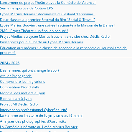
Lancement du projet Théâtre avec la Comédie de Valence !
Semaine sportive de l’option EPS
Lycée Marius Bouvier : découverte du Festival d'Annonay !
Deux classes au premier Festival du film "Social & Travail"
Lycée Marius Bouvier : une soirée fascinante à la Maison de la Danse !
2MS - Projet Théâtre : un final en beauté !
Projet Médias au Lycée Marius Bouvier : en visite chez Déclic Radio !
Passeports pour la liberté au Lycée Marius Bouvier
Éducation aux médias : la classe de seconde à la rencontre du journalisme de
proximité
2024 - 2025
Des femmes qui ont changé le sport
Atelier Propagande
Comprendre les migrations
Compétition World skills
Mondial des métiers à Lyon
Biennale art à Lyon
Projet EMI Déclic Radio
Intervention professionnel CyberSécurité
La Flamme ou l'histoire de l'olympisme au féminin !
Analyser des photographies d'Auschwitz
La Comédie Itinérante au Lycée Marius Bouvier