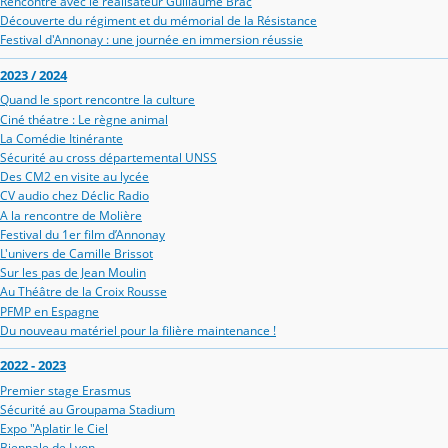
Rencontre avec le réalisateur Guillaume Brac
Découverte du régiment et du mémorial de la Résistance
Festival d'Annonay : une journée en immersion réussie
2023 / 2024
Quand le sport rencontre la culture
Ciné théatre : Le règne animal
La Comédie Itinérante
Sécurité au cross départemental UNSS
Des CM2 en visite au lycée
CV audio chez Déclic Radio
A la rencontre de Molière
Festival du 1er film d’Annonay
L'univers de Camille Brissot
Sur les pas de Jean Moulin
Au Théâtre de la Croix Rousse
PFMP en Espagne
Du nouveau matériel pour la filière maintenance !
2022 - 2023
Premier stage Erasmus
Sécurité au Groupama Stadium
Expo "Aplatir le Ciel
Biennale de Lyon