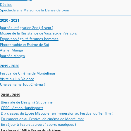
Déclics
Spectacle à la Maison de la Danse de Lyon
2020 - 2021
Journée intégration 2nd ( 4 sept )
Musée de la Résistance de Vassieux en Vercors
Exposition égalité femmes-hommes
Photographie et Estime de Soi
Atelier Manga
Journée Manga
2019 - 2020
Festival de Cinéma de Montélimar
Visite au Lux-Valence
Une semaine Tout Cinéma !
2018 - 2019
Biennale de Design à St Etienne
CESC : Action Handisports
Dix classes du Lycée MBouvier en immersion au Festival du 1er film !
En immersion au Festival de cinéma de Montélimar
En séjour à l'eau et au vert ( sports nautiques )
La classe d'IME à l'expo du château