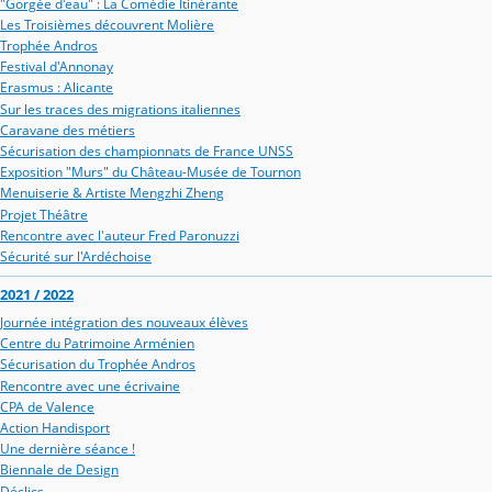
"Gorgée d'eau" : La Comédie Itinérante
Les Troisièmes découvrent Molière
Trophée Andros
Festival d'Annonay
Erasmus : Alicante
Sur les traces des migrations italiennes
Caravane des métiers
Sécurisation des championnats de France UNSS
Exposition "Murs" du Château-Musée de Tournon
Menuiserie & Artiste Mengzhi Zheng
Projet Théâtre
Rencontre avec l'auteur Fred Paronuzzi
Sécurité sur l'Ardéchoise
2021 / 2022
Journée intégration des nouveaux élèves
Centre du Patrimoine Arménien
Sécurisation du Trophée Andros
Rencontre avec une écrivaine
CPA de Valence
Action Handisport
Une dernière séance !
Biennale de Design
Déclics