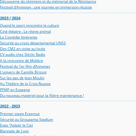
Découverte du régiment et du mémorial de la Résistance
Festival d'Annonay : une journée en immersion réussie
2023 / 2024
Quand le sport rencontre la culture
Ciné théatre : Le règne animal
La Comédie Itinérante
Sécurité au cross départemental UNSS
Des CM2 en visite au lycée
CV audio chez Déclic Radio
A la rencontre de Molière
Festival du 1er film d’Annonay
L'univers de Camille Brissot
Sur les pas de Jean Moulin
Au Théâtre de la Croix Rousse
PFMP en Espagne
Du nouveau matériel pour la filière maintenance !
2022 - 2023
Premier stage Erasmus
Sécurité au Groupama Stadium
Expo "Aplatir le Ciel
Biennale de Lyon