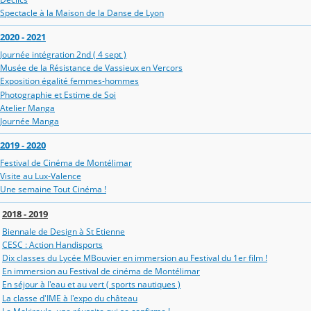
Spectacle à la Maison de la Danse de Lyon
2020 - 2021
Journée intégration 2nd ( 4 sept )
Musée de la Résistance de Vassieux en Vercors
Exposition égalité femmes-hommes
Photographie et Estime de Soi
Atelier Manga
Journée Manga
2019 - 2020
Festival de Cinéma de Montélimar
Visite au Lux-Valence
Une semaine Tout Cinéma !
2018 - 2019
Biennale de Design à St Etienne
CESC : Action Handisports
Dix classes du Lycée MBouvier en immersion au Festival du 1er film !
En immersion au Festival de cinéma de Montélimar
En séjour à l'eau et au vert ( sports nautiques )
La classe d'IME à l'expo du château