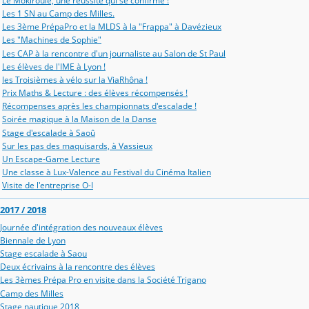
Le Mokiroule, une réussite qui se confirme !
Les 1 SN au Camp des Milles.
Les 3ème PrépaPro et la MLDS à la "Frappa" à Davézieux
Les "Machines de Sophie"
Les CAP à la rencontre d'un journaliste au Salon de St Paul
Les élèves de l'IME à Lyon !
les Troisièmes à vélo sur la ViaRhôna !
Prix Maths & Lecture : des élèves récompensés !
Récompenses après les championnats d'escalade !
Soirée magique à la Maison de la Danse
Stage d'escalade à Saoû
Sur les pas des maquisards, à Vassieux
Un Escape-Game Lecture
Une classe à Lux-Valence au Festival du Cinéma Italien
Visite de l'entreprise O-I
2017 / 2018
Journée d'intégration des nouveaux élèves
Biennale de Lyon
Stage escalade à Saou
Deux écrivains à la rencontre des élèves
Les 3èmes Prépa Pro en visite dans la Société Trigano
Camp des Milles
Stage nautique 2018