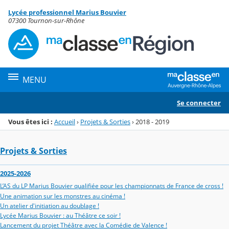
Panneau de gestion des cookies
Lycée professionnel Marius Bouvier
Menu de la rubrique
Contenu
07300 Tournon-sur-Rhône
MENU
Se connecter
Vous êtes ici :
Accueil
›
Projets & Sorties
›
2018 - 2019
Projets & Sorties
2025-2026
L’AS du LP Marius Bouvier qualifiée pour les championnats de France de cross !
Une animation sur les monstres au cinéma !
Un atelier d'initiation au doublage !
Lycée Marius Bouvier : au Théâtre ce soir !
Lancement du projet Théâtre avec la Comédie de Valence !