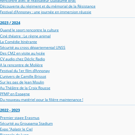
Rencontre avec le réalisateur Guillaume Brac
Découverte du régiment et du mémorial de la Résistance
Festival d'Annonay : une journée en immersion réussie
2023 / 2024
Quand le sport rencontre la culture
Ciné théatre : Le règne animal
La Comédie Itinérante
Sécurité au cross départemental UNSS
Des CM2 en visite au lycée
CV audio chez Déclic Radio
A la rencontre de Molière
Festival du 1er film d’Annonay
L'univers de Camille Brissot
Sur les pas de Jean Moulin
Au Théâtre de la Croix Rousse
PFMP en Espagne
Du nouveau matériel pour la filière maintenance !
2022 - 2023
Premier stage Erasmus
Sécurité au Groupama Stadium
Expo "Aplatir le Ciel
Biennale de Lyon