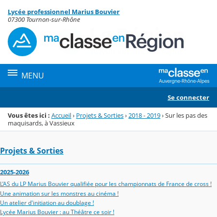
Panneau de gestion des cookies
Lycée professionnel Marius Bouvier
Menu de la rubrique
Contenu
07300 Tournon-sur-Rhône
MENU
Se connecter
Vous êtes ici :
Accueil
›
Projets & Sorties
›
2018 - 2019
›
Sur les pas des
maquisards, à Vassieux
Projets & Sorties
2025-2026
L’AS du LP Marius Bouvier qualifiée pour les championnats de France de cross !
Une animation sur les monstres au cinéma !
Un atelier d'initiation au doublage !
Lycée Marius Bouvier : au Théâtre ce soir !