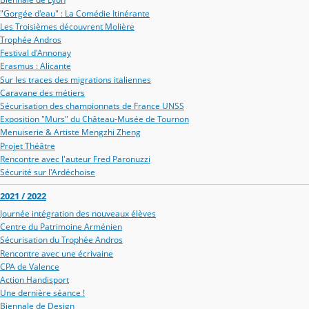
"Gorgée d'eau" : La Comédie Itinérante
Les Troisièmes découvrent Molière
Trophée Andros
Festival d'Annonay
Erasmus : Alicante
Sur les traces des migrations italiennes
Caravane des métiers
Sécurisation des championnats de France UNSS
Exposition "Murs" du Château-Musée de Tournon
Menuiserie & Artiste Mengzhi Zheng
Projet Théâtre
Rencontre avec l'auteur Fred Paronuzzi
Sécurité sur l'Ardéchoise
2021 / 2022
Journée intégration des nouveaux élèves
Centre du Patrimoine Arménien
Sécurisation du Trophée Andros
Rencontre avec une écrivaine
CPA de Valence
Action Handisport
Une dernière séance !
Biennale de Design