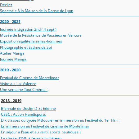
Déclics
Spectacle à la Maison de la Danse de Lyon
2020 - 2021
Journée intégration 2nd ( 4 sept )
Musée de la Résistance de Vassieux en Vercors
Exposition égalité femmes-hommes
Photographie et Estime de Soi
Atelier Manga
Journée Manga
2019 - 2020
Festival de Cinéma de Montélimar
Visite au Lux-Valence
Une semaine Tout Cinéma !
2018 - 2019
Biennale de Design à St Etienne
CESC : Action Handisports
Dix classes du Lycée MBouvier en immersion au Festival du 1er film !
En immersion au Festival de cinéma de Montélimar
En séjour à l'eau et au vert ( sports nautiques )
La classe d'IME à l'expo du château