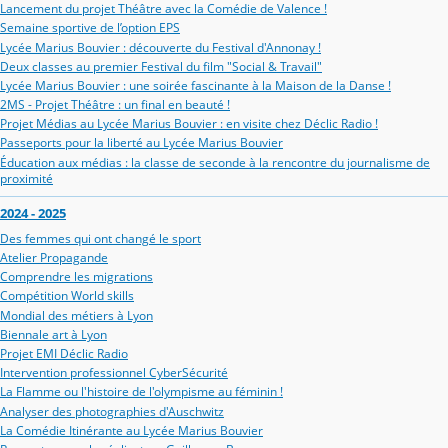
Lancement du projet Théâtre avec la Comédie de Valence !
Semaine sportive de l’option EPS
Lycée Marius Bouvier : découverte du Festival d'Annonay !
Deux classes au premier Festival du film "Social & Travail"
Lycée Marius Bouvier : une soirée fascinante à la Maison de la Danse !
2MS - Projet Théâtre : un final en beauté !
Projet Médias au Lycée Marius Bouvier : en visite chez Déclic Radio !
Passeports pour la liberté au Lycée Marius Bouvier
Éducation aux médias : la classe de seconde à la rencontre du journalisme de
proximité
2024 - 2025
Des femmes qui ont changé le sport
Atelier Propagande
Comprendre les migrations
Compétition World skills
Mondial des métiers à Lyon
Biennale art à Lyon
Projet EMI Déclic Radio
Intervention professionnel CyberSécurité
La Flamme ou l'histoire de l'olympisme au féminin !
Analyser des photographies d'Auschwitz
La Comédie Itinérante au Lycée Marius Bouvier