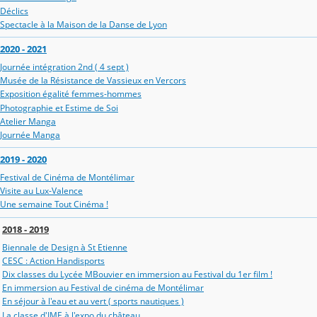
Déclics
Spectacle à la Maison de la Danse de Lyon
2020 - 2021
Journée intégration 2nd ( 4 sept )
Musée de la Résistance de Vassieux en Vercors
Exposition égalité femmes-hommes
Photographie et Estime de Soi
Atelier Manga
Journée Manga
2019 - 2020
Festival de Cinéma de Montélimar
Visite au Lux-Valence
Une semaine Tout Cinéma !
2018 - 2019
Biennale de Design à St Etienne
CESC : Action Handisports
Dix classes du Lycée MBouvier en immersion au Festival du 1er film !
En immersion au Festival de cinéma de Montélimar
En séjour à l'eau et au vert ( sports nautiques )
La classe d'IME à l'expo du château