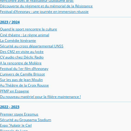
Rencontre avec le réalisateur Guillaume Brac
Découverte du régiment et du mémorial de la Résistance
Festival d'Annonay : une journée en immersion réussie
2023 / 2024
Quand le sport rencontre la culture
Ciné théatre : Le règne animal
La Comédie Itinérante
Sécurité au cross départemental UNSS
Des CM2 en visite au lycée
CV audio chez Déclic Radio
A la rencontre de Molière
Festival du 1er film d’Annonay
L'univers de Camille Brissot
Sur les pas de Jean Moulin
Au Théâtre de la Croix Rousse
PFMP en Espagne
Du nouveau matériel pour la filière maintenance !
2022 - 2023
Premier stage Erasmus
Sécurité au Groupama Stadium
Expo "Aplatir le Ciel
Biennale de Lyon