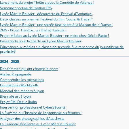
Lancement du projet Théâtre avec la Comédie de Valence !
Semaine sportive de l’option EPS
Lycée Marius Bouvier : découverte du Festival d'Annonay !
Deux classes au premier Festival du film "Social & Travail"
Lycée Marius Bouvier : une soirée fascinante à la Maison de la Danse !
2MS - Projet Théâtre : un final en beauté !
Projet Médias au Lycée Marius Bouvier : en visite chez Déclic Radio !
Passeports pour la liberté au Lycée Marius Bouvier
Éducation aux médias : la classe de seconde à la rencontre du journalisme de
proximité
2024 - 2025
Des femmes qui ont changé le sport
Atelier Propagande
Comprendre les migrations
Compétition World skills
Mondial des métiers à Lyon
Biennale art à Lyon
Projet EMI Déclic Radio
Intervention professionnel CyberSécurité
La Flamme ou l'histoire de l'olympisme au féminin !
Analyser des photographies d'Auschwitz
La Comédie Itinérante au Lycée Marius Bouvier