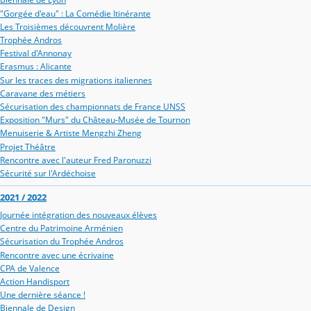
"Gorgée d'eau" : La Comédie Itinérante
Les Troisièmes découvrent Molière
Trophée Andros
Festival d'Annonay
Erasmus : Alicante
Sur les traces des migrations italiennes
Caravane des métiers
Sécurisation des championnats de France UNSS
Exposition "Murs" du Château-Musée de Tournon
Menuiserie & Artiste Mengzhi Zheng
Projet Théâtre
Rencontre avec l'auteur Fred Paronuzzi
Sécurité sur l'Ardéchoise
2021 / 2022
Journée intégration des nouveaux élèves
Centre du Patrimoine Arménien
Sécurisation du Trophée Andros
Rencontre avec une écrivaine
CPA de Valence
Action Handisport
Une dernière séance !
Biennale de Design