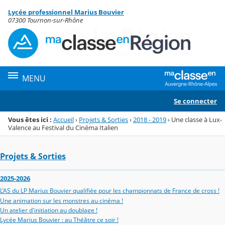
Panneau de gestion des cookies
Lycée professionnel Marius Bouvier
Menu de la rubrique
Contenu
07300 Tournon-sur-Rhône
MENU
Se connecter
Vous êtes ici :
Accueil
›
Projets & Sorties
›
2018 - 2019
›
Une classe à Lux-
Valence au Festival du Cinéma Italien
Projets & Sorties
2025-2026
L’AS du LP Marius Bouvier qualifiée pour les championnats de France de cross !
Une animation sur les monstres au cinéma !
Un atelier d'initiation au doublage !
Lycée Marius Bouvier : au Théâtre ce soir !