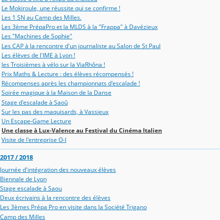
Le Mokiroule, une réussite qui se confirme !
Les 1 SN au Camp des Milles.
Les 3ème PrépaPro et la MLDS à la "Frappa" à Davézieux
Les "Machines de Sophie"
Les CAP à la rencontre d'un journaliste au Salon de St Paul
Les élèves de l'IME à Lyon !
les Troisièmes à vélo sur la ViaRhôna !
Prix Maths & Lecture : des élèves récompensés !
Récompenses après les championnats d'escalade !
Soirée magique à la Maison de la Danse
Stage d'escalade à Saoû
Sur les pas des maquisards, à Vassieux
Un Escape-Game Lecture
Une classe à Lux-Valence au Festival du Cinéma Italien
Visite de l'entreprise O-I
2017 / 2018
Journée d'intégration des nouveaux élèves
Biennale de Lyon
Stage escalade à Saou
Deux écrivains à la rencontre des élèves
Les 3èmes Prépa Pro en visite dans la Société Trigano
Camp des Milles