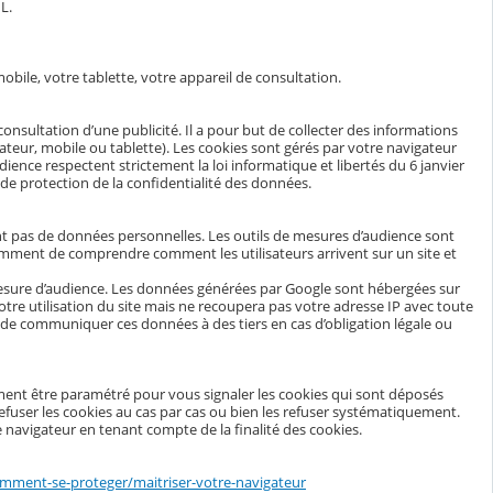
L.
obile, votre tablette, votre appareil de consultation.
 consultation d’une publicité. Il a pour but de collecter des informations
nateur, mobile ou tablette). Les cookies sont gérés par votre navigateur
ience respectent strictement la loi informatique et libertés du 6 janvier
e protection de la confidentialité des données.
tent pas de données personnelles. Les outils de mesures d’audience sont
tamment de comprendre comment les utilisateurs arrivent sur un site et
mesure d’audience. Les données générées par Google sont hébergées sur
votre utilisation du site mais ne recoupera pas votre adresse IP avec toute
de communiquer ces données à des tiers en cas d’obligation légale ou
ment être paramétré pour vous signaler les cookies qui sont déposés
fuser les cookies au cas par cas ou bien les refuser systématiquement.
 navigateur en tenant compte de la finalité des cookies.
comment-se-proteger/maitriser-votre-navigateur