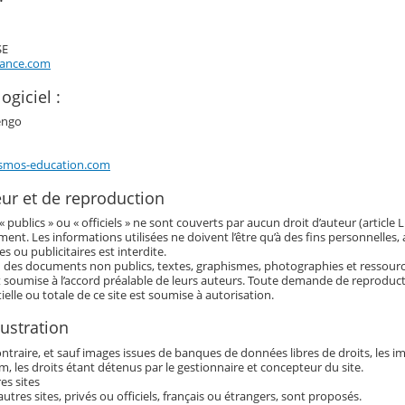
SE
rance.com
ogiciel :
engo
smos-education.com
eur et de reproduction
publics » ou « officiels » ne sont couverts par aucun droit d’auteur (article L
ment. Les informations utilisées ne doivent l’être qu’à des fins personnelles,
s ou publicitaires est interdite.
 des documents non publics, textes, graphismes, photographies et ressour
t soumise à l’accord préalable de leurs auteurs. Toute demande de reproduct
ielle ou totale de ce site est soumise à autorisation.
lustration
traire, et sauf images issues de banques de données libres de droits, les imag
, les droits étant détenus par le gestionnaire et concepteur du site.
es sites
autres sites, privés ou officiels, français ou étrangers, sont proposés.