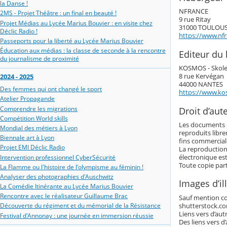
la Danse !
NFRANCE
2MS - Projet Théâtre : un final en beauté !
9 rue Ritay
Projet Médias au Lycée Marius Bouvier : en visite chez
31000 TOULOU
Déclic Radio !
https://www.nf
Passeports pour la liberté au Lycée Marius Bouvier
Éducation aux médias : la classe de seconde à la rencontre
Editeur du l
du journalisme de proximité
KOSMOS - Skol
8 rue Kervégan
2024 - 2025
44000 NANTES
Des femmes qui ont changé le sport
https://www.ko
Atelier Propagande
Comprendre les migrations
Droit d’aut
Compétition World skills
Les documents « 
Mondial des métiers à Lyon
reproduits libre
Biennale art à Lyon
fins commerciale
Projet EMI Déclic Radio
La reproduction
électronique es
Intervention professionnel CyberSécurité
Toute copie part
La Flamme ou l'histoire de l'olympisme au féminin !
Analyser des photographies d'Auschwitz
Images d’il
La Comédie Itinérante au Lycée Marius Bouvier
Rencontre avec le réalisateur Guillaume Brac
Sauf mention con
shutterstock.com
Découverte du régiment et du mémorial de la Résistance
Liens vers d’autr
Festival d'Annonay : une journée en immersion réussie
Des liens vers d’