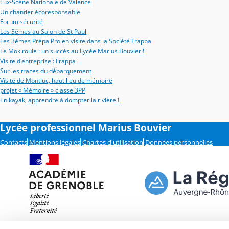
Lux-Scène Nationale de Valence
Un chantier écoresponsable
Forum sécurité
Les 3èmes au Salon de St Paul
Les 3èmes Prépa Pro en visite dans la Société Frappa
Le Mokiroule : un succès au Lycée Marius Bouvier !
Visite d'entreprise : Frappa
Sur les traces du débarquement
Visite de Montluc, haut lieu de mémoire
projet « Mémoire » classe 3PP
En kayak, apprendre à dompter la rivière !
Lycée professionnel Marius Bouvier
Contacts
Mentions légales
Chartes d'utilisation
Données personnelles