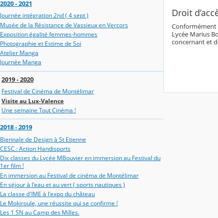
2020 - 2021
Droit d’acc
Journée intégration 2nd ( 4 sept )
Musée de la Résistance de Vassieux en Vercors
Conformément aux
Lycée Marius Bo
Exposition égalité femmes-hommes
concernant et d
Photographie et Estime de Soi
Atelier Manga
Journée Manga
2019 - 2020
Festival de Cinéma de Montélimar
Visite au Lux-Valence
Une semaine Tout Cinéma !
2018 - 2019
Biennale de Design à St Etienne
CESC : Action Handisports
Dix classes du Lycée MBouvier en immersion au Festival du
1er film !
En immersion au Festival de cinéma de Montélimar
En séjour à l'eau et au vert ( sports nautiques )
La classe d'IME à l'expo du château
Le Mokiroule, une réussite qui se confirme !
Les 1 SN au Camp des Milles.