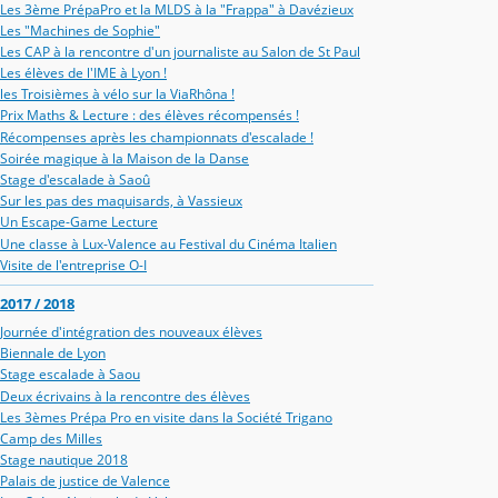
Les 3ème PrépaPro et la MLDS à la "Frappa" à Davézieux
Les "Machines de Sophie"
Les CAP à la rencontre d'un journaliste au Salon de St Paul
Les élèves de l'IME à Lyon !
les Troisièmes à vélo sur la ViaRhôna !
Prix Maths & Lecture : des élèves récompensés !
Récompenses après les championnats d'escalade !
Soirée magique à la Maison de la Danse
Stage d'escalade à Saoû
Sur les pas des maquisards, à Vassieux
Un Escape-Game Lecture
Une classe à Lux-Valence au Festival du Cinéma Italien
Visite de l'entreprise O-I
2017 / 2018
Journée d'intégration des nouveaux élèves
Biennale de Lyon
Stage escalade à Saou
Deux écrivains à la rencontre des élèves
Les 3èmes Prépa Pro en visite dans la Société Trigano
Camp des Milles
Stage nautique 2018
Palais de justice de Valence