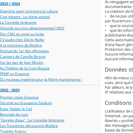
Ils n’engagent e
2023 / 2024
documentaires s
La création de l
Quand le sport rencontre la culture
• de ne pas util
Ciné théatre : Le règne animal
par l’ouverture
La Comédie Itinérante
• que la source 
Sécurité au cross départemental UNSS
• que les inform
Des CM2 en visite au lycée
publicitaires éta
Cette autorisat
CV audio chez Déclic Radio
d’une façon géné
A la rencontre de Molière
Protection des 
Festival du 1er film d’Annonay
Aucune informati
L'univers de Camille Brissot
Aucune informati
Sur les pas de Jean Moulin
Au Théâtre de la Croix Rousse
Données st
PFMP en Espagne
Afin de mieux c
Du nouveau matériel pour la filière maintenance !
vues, ainsi que l
Par ailleurs, le
2022 - 2023
IP relatives aux
Premier stage Erasmus
Conditions 
Sécurité au Groupama Stadium
Expo "Aplatir le Ciel
L’utilisateur de
Biennale de Lyon
l’internet , en p
"Gorgée d'eau" : La Comédie Itinérante
libertés » prohi
des messages dif
Les Troisièmes découvrent Molière
bases de donnée
Trophée Andros