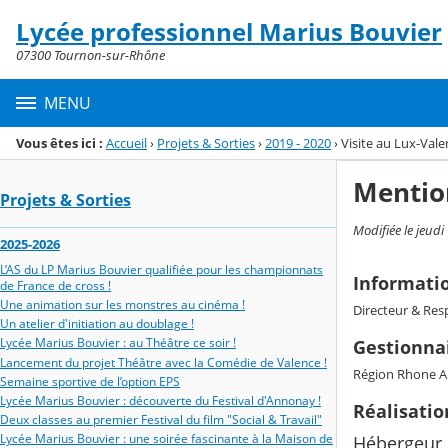
Panneau de gestion des cookies
Lycée professionnel Marius Bouvier
Menu de la rubrique
Contenu
07300 Tournon-sur-Rhône
MENU
Vous êtes ici :
Accueil
›
Projets & Sorties
›
2019 - 2020
›
Visite au Lux-Val
Mentio
Projets & Sorties
Modifiée le jeudi
2025-2026
L’AS du LP Marius Bouvier qualifiée pour les championnats
Informati
de France de cross !
Une animation sur les monstres au cinéma !
Directeur & Resp
Un atelier d'initiation au doublage !
Lycée Marius Bouvier : au Théâtre ce soir !
Gestionnai
Lancement du projet Théâtre avec la Comédie de Valence !
Région Rhone A
Semaine sportive de l’option EPS
Lycée Marius Bouvier : découverte du Festival d'Annonay !
Réalisati
Deux classes au premier Festival du film "Social & Travail"
Lycée Marius Bouvier : une soirée fascinante à la Maison de
Hébergeur 