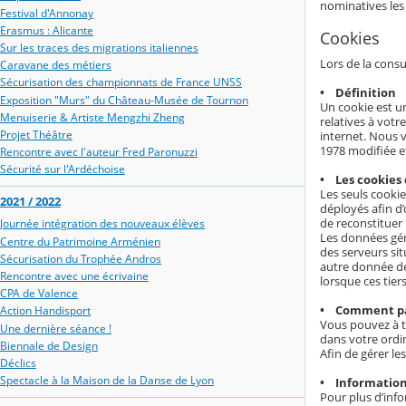
nominatives les 
Festival d'Annonay
Erasmus : Alicante
Cookies
Sur les traces des migrations italiennes
Lors de la consu
Caravane des métiers
Sécurisation des championnats de France UNSS
• Définition
Exposition "Murs" du Château-Musée de Tournon
Un cookie est un
Menuiserie & Artiste Mengzhi Zheng
relatives à votr
Projet Théâtre
internet. Nous v
1978 modifiée e
Rencontre avec l'auteur Fred Paronuzzi
Sécurité sur l'Ardéchoise
• Les cookies 
Les seuls cookie
2021 / 2022
déployés afin d
de reconstituer 
Journée intégration des nouveaux élèves
Les données gén
Centre du Patrimoine Arménien
des serveurs sit
Sécurisation du Trophée Andros
autre donnée dé
Rencontre avec une écrivaine
lorsque ces tier
CPA de Valence
• Comment par
Action Handisport
Vous pouvez à t
Une dernière séance !
dans votre ordi
Biennale de Design
Afin de gérer le
Déclics
Spectacle à la Maison de la Danse de Lyon
• Information
Pour plus d’info