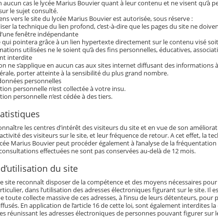
n aucun cas le lycée Marius Bouvier quant à leur contenu et ne visent qu’à pe
ur le sujet consulté.
iens vers le site du lycée Marius Bouvier est autorisée, sous réserve :
iser la technique du lien profond, c’est-à-dire que les pages du site ne doiven
 d’une fenêtre indépendante
qui pointera grâce à un lien hypertexte directement sur le contenu visé soit
ations utilisées ne le soient qu’à des fins personnelles, éducatives, associat
nt interdite
ion ne s’applique en aucun cas aux sites internet diffusant des information
rale, porter atteinte à la sensibilité du plus grand nombre.
données personnelles
on personnelle n’est collectée à votre insu.
on personnelle n’est cédée à des tiers.
atistiques
onnaître les centres d’intérêt des visiteurs du site et en vue de son amélio
’activité des visiteurs sur le site, et leur fréquence de retour. A cet effet, la t
 lycée Marius Bouvier peut procéder également à l’analyse de la fréquentation
 consultations effectuées ne sont pas conservées au-delà de 12 mois.
d’utilisation du site
 ce site reconnaît disposer de la compétence et des moyens nécessaires pour acc
articulier, dans l’utilisation des adresses électroniques figurant sur le site. Il 
be toute collecte massive de ces adresses, à l’insu de leurs détenteurs, pour 
fusés. En application de l’article 16 de cette loi, sont également interdites
s réunissant les adresses électroniques de personnes pouvant figurer sur le