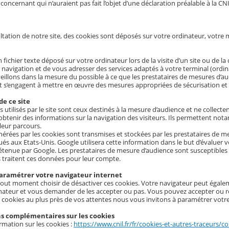
concernant qui n’auraient pas fait l’objet d’une déclaration préalable à la CNI
ltation de notre site, des cookies sont déposés sur votre ordinateur, votre m
 fichier texte déposé sur votre ordinateur lors de la visite d’un site ou de la
e navigation et de vous adresser des services adaptés à votre terminal (ordi
eillons dans la mesure du possible à ce que les prestataires de mesures d’aud
t s’engagent à mettre en œuvre des mesures appropriées de sécurisation et d
de ce site
s utilisés par le site sont ceux destinés à la mesure d’audience et ne collec
’obtenir des informations sur la navigation des visiteurs. Ils permettent no
leur parcours.
érées par les cookies sont transmises et stockées par les prestataires de 
ués aux Etats-Unis. Google utilisera cette information dans le but d’évaluer 
tenue par Google. Les prestataires de mesure d’audience sont susceptibles 
s traitent ces données pour leur compte.
amétrer votre navigateur internet
out moment choisir de désactiver ces cookies. Votre navigateur peut égale
nateur et vous demander de les accepter ou pas. Vous pouvez accepter ou re
s cookies au plus près de vos attentes nous vous invitons à paramétrer votre
s complémentaires sur les cookies
rmation sur les cookies :
https://www.cnil.fr/fr/cookies-et-autres-traceurs/