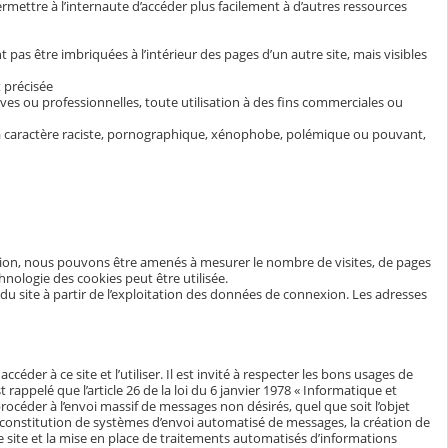
rmettre à l’internaute d’accéder plus facilement à d’autres ressources
t pas être imbriquées à l’intérieur des pages d’un autre site, mais visibles
 précisée
ives ou professionnelles, toute utilisation à des fins commerciales ou
s à caractère raciste, pornographique, xénophobe, polémique ou pouvant,
ration, nous pouvons être amenés à mesurer le nombre de visites, de pages
echnologie des cookies peut être utilisée.
 du site à partir de l’exploitation des données de connexion. Les adresses
éder à ce site et l’utiliser. Il est invité à respecter les bons usages de
est rappelé que l’article 26 de la loi du 6 janvier 1978 « Informatique et
procéder à l’envoi massif de messages non désirés, quel que soit l’objet
 la constitution de systèmes d’envoi automatisé de messages, la création de
 site et la mise en place de traitements automatisés d’informations