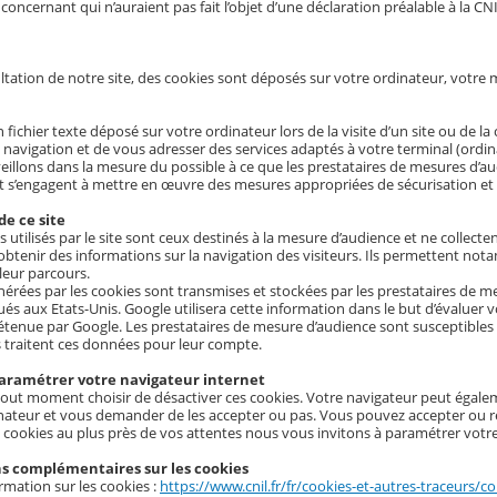
concernant qui n’auraient pas fait l’objet d’une déclaration préalable à la CNI
ltation de notre site, des cookies sont déposés sur votre ordinateur, votre m
 fichier texte déposé sur votre ordinateur lors de la visite d’un site ou de la
e navigation et de vous adresser des services adaptés à votre terminal (ordi
eillons dans la mesure du possible à ce que les prestataires de mesures d’aud
t s’engagent à mettre en œuvre des mesures appropriées de sécurisation et d
de ce site
s utilisés par le site sont ceux destinés à la mesure d’audience et ne collec
’obtenir des informations sur la navigation des visiteurs. Ils permettent no
leur parcours.
érées par les cookies sont transmises et stockées par les prestataires de 
ués aux Etats-Unis. Google utilisera cette information dans le but d’évaluer 
tenue par Google. Les prestataires de mesure d’audience sont susceptibles 
s traitent ces données pour leur compte.
amétrer votre navigateur internet
out moment choisir de désactiver ces cookies. Votre navigateur peut égale
nateur et vous demander de les accepter ou pas. Vous pouvez accepter ou re
s cookies au plus près de vos attentes nous vous invitons à paramétrer votre
s complémentaires sur les cookies
rmation sur les cookies :
https://www.cnil.fr/fr/cookies-et-autres-traceurs/