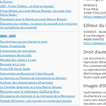
la Danse !
NFRANCE
2MS - Projet Théâtre : un final en beauté !
9 rue Ritay
Projet Médias au Lycée Marius Bouvier : en visite chez
31000 TOULOU
Déclic Radio !
https://www.nf
Passeports pour la liberté au Lycée Marius Bouvier
Éducation aux médias : la classe de seconde à la rencontre
Editeur du l
du journalisme de proximité
KOSMOS - Skol
8 rue Kervégan
2024 - 2025
44000 NANTES
Des femmes qui ont changé le sport
https://www.ko
Atelier Propagande
Comprendre les migrations
Droit d’aut
Compétition World skills
Les documents « 
Mondial des métiers à Lyon
reproduits libre
Biennale art à Lyon
fins commerciale
Projet EMI Déclic Radio
La reproduction
électronique es
Intervention professionnel CyberSécurité
Toute copie part
La Flamme ou l'histoire de l'olympisme au féminin !
Analyser des photographies d'Auschwitz
Images d’il
La Comédie Itinérante au Lycée Marius Bouvier
Rencontre avec le réalisateur Guillaume Brac
Sauf mention con
shutterstock.com
Découverte du régiment et du mémorial de la Résistance
Liens vers d’autr
Festival d'Annonay : une journée en immersion réussie
Des liens vers d’