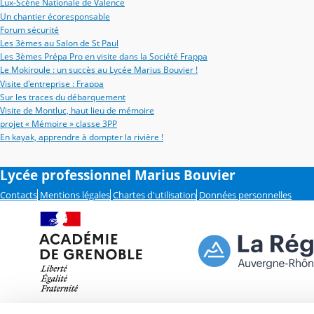
Lux-Scène Nationale de Valence
Un chantier écoresponsable
Forum sécurité
Les 3èmes au Salon de St Paul
Les 3èmes Prépa Pro en visite dans la Société Frappa
Le Mokiroule : un succès au Lycée Marius Bouvier !
Visite d'entreprise : Frappa
Sur les traces du débarquement
Visite de Montluc, haut lieu de mémoire
projet « Mémoire » classe 3PP
En kayak, apprendre à dompter la rivière !
Lycée professionnel Marius Bouvier
Contacts
Mentions légales
Chartes d'utilisation
Données personnelles