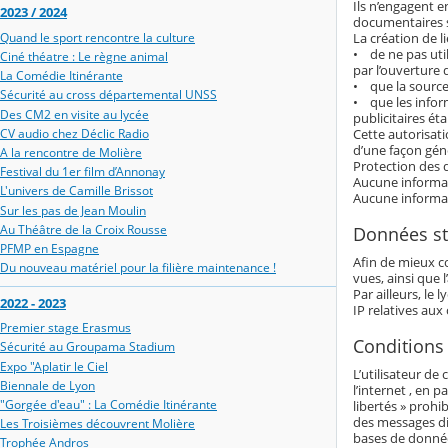
Ils n’engagent e
2023 / 2024
documentaires s
La création de l
Quand le sport rencontre la culture
• de ne pas util
Ciné théatre : Le règne animal
par l’ouverture
La Comédie Itinérante
• que la source 
Sécurité au cross départemental UNSS
• que les inform
Des CM2 en visite au lycée
publicitaires éta
Cette autorisat
CV audio chez Déclic Radio
d’une façon géné
A la rencontre de Molière
Protection des 
Festival du 1er film d’Annonay
Aucune informati
L'univers de Camille Brissot
Aucune informati
Sur les pas de Jean Moulin
Au Théâtre de la Croix Rousse
Données st
PFMP en Espagne
Afin de mieux c
Du nouveau matériel pour la filière maintenance !
vues, ainsi que l
Par ailleurs, le
2022 - 2023
IP relatives aux
Premier stage Erasmus
Conditions 
Sécurité au Groupama Stadium
Expo "Aplatir le Ciel
L’utilisateur de
Biennale de Lyon
l’internet , en p
"Gorgée d'eau" : La Comédie Itinérante
libertés » prohi
des messages dif
Les Troisièmes découvrent Molière
bases de donnée
Trophée Andros