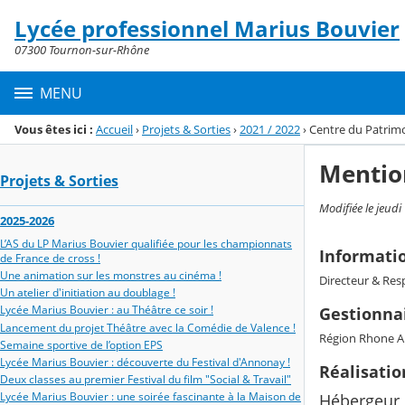
Panneau de gestion des cookies
Lycée professionnel Marius Bouvier
Menu de la rubrique
Contenu
07300 Tournon-sur-Rhône
MENU
Vous êtes ici :
Accueil
›
Projets & Sorties
›
2021 / 2022
›
Centre du Patrim
Mentio
Projets & Sorties
Modifiée le jeudi
2025-2026
L’AS du LP Marius Bouvier qualifiée pour les championnats
Informati
de France de cross !
Une animation sur les monstres au cinéma !
Directeur & Resp
Un atelier d'initiation au doublage !
Lycée Marius Bouvier : au Théâtre ce soir !
Gestionnai
Lancement du projet Théâtre avec la Comédie de Valence !
Région Rhone A
Semaine sportive de l’option EPS
Lycée Marius Bouvier : découverte du Festival d'Annonay !
Réalisati
Deux classes au premier Festival du film "Social & Travail"
Lycée Marius Bouvier : une soirée fascinante à la Maison de
Hébergeur 