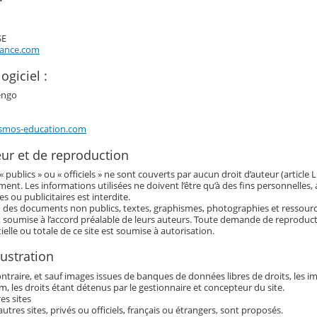
SE
rance.com
ogiciel :
engo
smos-education.com
eur et de reproduction
publics » ou « officiels » ne sont couverts par aucun droit d’auteur (article L
ment. Les informations utilisées ne doivent l’être qu’à des fins personnelles,
s ou publicitaires est interdite.
 des documents non publics, textes, graphismes, photographies et ressour
t soumise à l’accord préalable de leurs auteurs. Toute demande de reproduct
ielle ou totale de ce site est soumise à autorisation.
lustration
traire, et sauf images issues de banques de données libres de droits, les imag
, les droits étant détenus par le gestionnaire et concepteur du site.
es sites
autres sites, privés ou officiels, français ou étrangers, sont proposés.