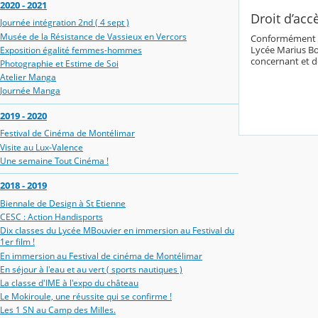
2020 - 2021
Droit d’acc
Journée intégration 2nd ( 4 sept )
Musée de la Résistance de Vassieux en Vercors
Conformément aux
Lycée Marius Bo
Exposition égalité femmes-hommes
concernant et d
Photographie et Estime de Soi
Atelier Manga
Journée Manga
2019 - 2020
Festival de Cinéma de Montélimar
Visite au Lux-Valence
Une semaine Tout Cinéma !
2018 - 2019
Biennale de Design à St Etienne
CESC : Action Handisports
Dix classes du Lycée MBouvier en immersion au Festival du
1er film !
En immersion au Festival de cinéma de Montélimar
En séjour à l'eau et au vert ( sports nautiques )
La classe d'IME à l'expo du château
Le Mokiroule, une réussite qui se confirme !
Les 1 SN au Camp des Milles.