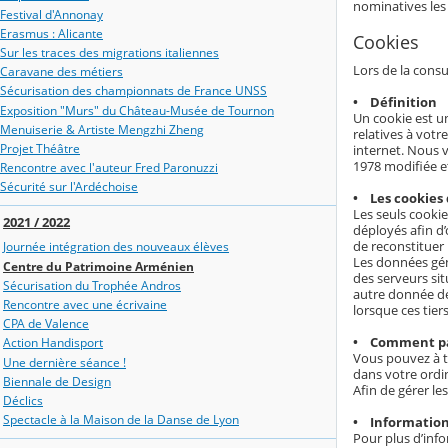
nominatives les 
Festival d'Annonay
Erasmus : Alicante
Cookies
Sur les traces des migrations italiennes
Lors de la consu
Caravane des métiers
Sécurisation des championnats de France UNSS
• Définition
Exposition "Murs" du Château-Musée de Tournon
Un cookie est un
Menuiserie & Artiste Mengzhi Zheng
relatives à votr
Projet Théâtre
internet. Nous v
1978 modifiée e
Rencontre avec l'auteur Fred Paronuzzi
Sécurité sur l'Ardéchoise
• Les cookies 
Les seuls cookie
2021 / 2022
déployés afin d
de reconstituer 
Journée intégration des nouveaux élèves
Les données gén
Centre du Patrimoine Arménien
des serveurs sit
Sécurisation du Trophée Andros
autre donnée dé
Rencontre avec une écrivaine
lorsque ces tier
CPA de Valence
• Comment par
Action Handisport
Vous pouvez à t
Une dernière séance !
dans votre ordi
Biennale de Design
Afin de gérer le
Déclics
Spectacle à la Maison de la Danse de Lyon
• Information
Pour plus d’info