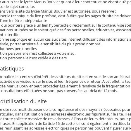
n aucun cas le lycée Marius Bouvier quant à leur contenu et ne visent qu’à pe
ur le sujet consulté.
iens vers le site du lycée Marius Bouvier est autorisée, sous réserve :
iser la technique du lien profond, c’est-à-dire que les pages du site ne doiven
 d’une fenêtre indépendante
qui pointera grâce à un lien hypertexte directement sur le contenu visé soit
ations utilisées ne le soient qu’à des fins personnelles, éducatives, associat
nt interdite
ion ne s’applique en aucun cas aux sites internet diffusant des information
rale, porter atteinte à la sensibilité du plus grand nombre.
données personnelles
on personnelle n’est collectée à votre insu.
on personnelle n’est cédée à des tiers.
atistiques
onnaître les centres d’intérêt des visiteurs du site et en vue de son amélio
’activité des visiteurs sur le site, et leur fréquence de retour. A cet effet, la t
 lycée Marius Bouvier peut procéder également à l’analyse de la fréquentation
 consultations effectuées ne sont pas conservées au-delà de 12 mois.
d’utilisation du site
 ce site reconnaît disposer de la compétence et des moyens nécessaires pour acc
articulier, dans l’utilisation des adresses électroniques figurant sur le site. Il 
be toute collecte massive de ces adresses, à l’insu de leurs détenteurs, pour 
fusés. En application de l’article 16 de cette loi, sont également interdites
s réunissant les adresses électroniques de personnes pouvant figurer sur le