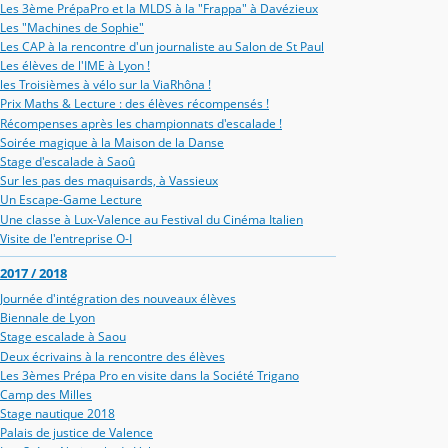
Les 3ème PrépaPro et la MLDS à la "Frappa" à Davézieux
Les "Machines de Sophie"
Les CAP à la rencontre d'un journaliste au Salon de St Paul
Les élèves de l'IME à Lyon !
les Troisièmes à vélo sur la ViaRhôna !
Prix Maths & Lecture : des élèves récompensés !
Récompenses après les championnats d'escalade !
Soirée magique à la Maison de la Danse
Stage d'escalade à Saoû
Sur les pas des maquisards, à Vassieux
Un Escape-Game Lecture
Une classe à Lux-Valence au Festival du Cinéma Italien
Visite de l'entreprise O-I
2017 / 2018
Journée d'intégration des nouveaux élèves
Biennale de Lyon
Stage escalade à Saou
Deux écrivains à la rencontre des élèves
Les 3èmes Prépa Pro en visite dans la Société Trigano
Camp des Milles
Stage nautique 2018
Palais de justice de Valence