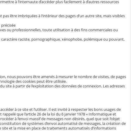
rmettre à l’internaute d’accéder plus facilement à d’autres ressources
t pas être imbriquées à l’intérieur des pages d’un autre site, mais visibles
 précisée
ives ou professionnelles, toute utilisation à des fins commerciales ou
s à caractère raciste, pornographique, xénophobe, polémique ou pouvant,
ration, nous pouvons être amenés à mesurer le nombre de visites, de pages
echnologie des cookies peut être utilisée.
 du site à partir de l’exploitation des données de connexion. Les adresses
éder à ce site et l’utiliser. Il est invité à respecter les bons usages de
est rappelé que l’article 26 de la loi du 6 janvier 1978 « Informatique et
procéder à l’envoi massif de messages non désirés, quel que soit l’objet
 la constitution de systèmes d’envoi automatisé de messages, la création de
 site et la mise en place de traitements automatisés d’informations