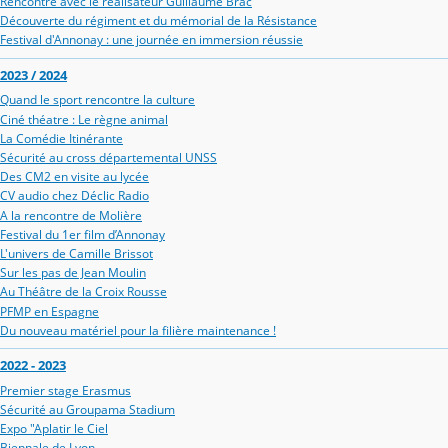
Rencontre avec le réalisateur Guillaume Brac
Découverte du régiment et du mémorial de la Résistance
Festival d'Annonay : une journée en immersion réussie
2023 / 2024
Quand le sport rencontre la culture
Ciné théatre : Le règne animal
La Comédie Itinérante
Sécurité au cross départemental UNSS
Des CM2 en visite au lycée
CV audio chez Déclic Radio
A la rencontre de Molière
Festival du 1er film d’Annonay
L'univers de Camille Brissot
Sur les pas de Jean Moulin
Au Théâtre de la Croix Rousse
PFMP en Espagne
Du nouveau matériel pour la filière maintenance !
2022 - 2023
Premier stage Erasmus
Sécurité au Groupama Stadium
Expo "Aplatir le Ciel
Biennale de Lyon