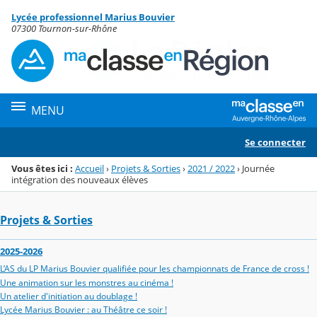
Panneau de gestion des cookies
Lycée professionnel Marius Bouvier
Menu de la rubrique
Contenu
07300 Tournon-sur-Rhône
MENU
Se connecter
Vous êtes ici :
Accueil
›
Projets & Sorties
›
2021 / 2022
›
Journée
intégration des nouveaux élèves
Projets & Sorties
2025-2026
L’AS du LP Marius Bouvier qualifiée pour les championnats de France de cross !
Une animation sur les monstres au cinéma !
Un atelier d'initiation au doublage !
Lycée Marius Bouvier : au Théâtre ce soir !