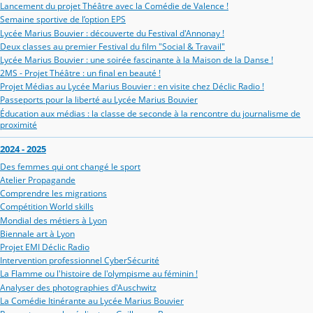
Lancement du projet Théâtre avec la Comédie de Valence !
Semaine sportive de l’option EPS
Lycée Marius Bouvier : découverte du Festival d'Annonay !
Deux classes au premier Festival du film "Social & Travail"
Lycée Marius Bouvier : une soirée fascinante à la Maison de la Danse !
2MS - Projet Théâtre : un final en beauté !
Projet Médias au Lycée Marius Bouvier : en visite chez Déclic Radio !
Passeports pour la liberté au Lycée Marius Bouvier
Éducation aux médias : la classe de seconde à la rencontre du journalisme de
proximité
2024 - 2025
Des femmes qui ont changé le sport
Atelier Propagande
Comprendre les migrations
Compétition World skills
Mondial des métiers à Lyon
Biennale art à Lyon
Projet EMI Déclic Radio
Intervention professionnel CyberSécurité
La Flamme ou l'histoire de l'olympisme au féminin !
Analyser des photographies d'Auschwitz
La Comédie Itinérante au Lycée Marius Bouvier