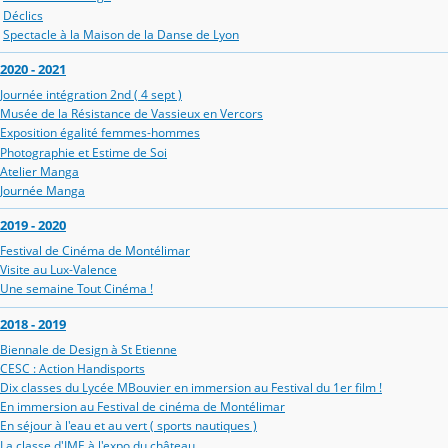
Déclics
Spectacle à la Maison de la Danse de Lyon
2020 - 2021
Journée intégration 2nd ( 4 sept )
Musée de la Résistance de Vassieux en Vercors
Exposition égalité femmes-hommes
Photographie et Estime de Soi
Atelier Manga
Journée Manga
2019 - 2020
Festival de Cinéma de Montélimar
Visite au Lux-Valence
Une semaine Tout Cinéma !
2018 - 2019
Biennale de Design à St Etienne
CESC : Action Handisports
Dix classes du Lycée MBouvier en immersion au Festival du 1er film !
En immersion au Festival de cinéma de Montélimar
En séjour à l'eau et au vert ( sports nautiques )
La classe d'IME à l'expo du château