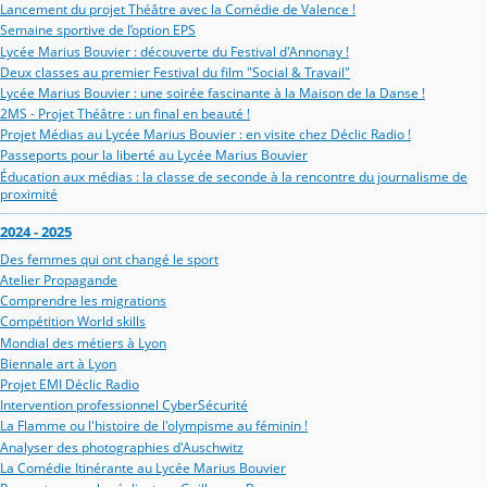
Lancement du projet Théâtre avec la Comédie de Valence !
Semaine sportive de l’option EPS
Lycée Marius Bouvier : découverte du Festival d'Annonay !
Deux classes au premier Festival du film "Social & Travail"
Lycée Marius Bouvier : une soirée fascinante à la Maison de la Danse !
2MS - Projet Théâtre : un final en beauté !
Projet Médias au Lycée Marius Bouvier : en visite chez Déclic Radio !
Passeports pour la liberté au Lycée Marius Bouvier
Éducation aux médias : la classe de seconde à la rencontre du journalisme de
proximité
2024 - 2025
Des femmes qui ont changé le sport
Atelier Propagande
Comprendre les migrations
Compétition World skills
Mondial des métiers à Lyon
Biennale art à Lyon
Projet EMI Déclic Radio
Intervention professionnel CyberSécurité
La Flamme ou l'histoire de l'olympisme au féminin !
Analyser des photographies d'Auschwitz
La Comédie Itinérante au Lycée Marius Bouvier