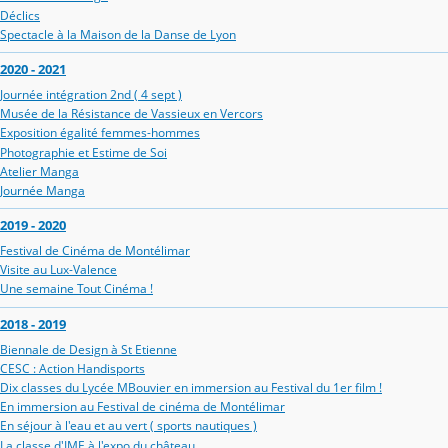
Déclics
Spectacle à la Maison de la Danse de Lyon
2020 - 2021
Journée intégration 2nd ( 4 sept )
Musée de la Résistance de Vassieux en Vercors
Exposition égalité femmes-hommes
Photographie et Estime de Soi
Atelier Manga
Journée Manga
2019 - 2020
Festival de Cinéma de Montélimar
Visite au Lux-Valence
Une semaine Tout Cinéma !
2018 - 2019
Biennale de Design à St Etienne
CESC : Action Handisports
Dix classes du Lycée MBouvier en immersion au Festival du 1er film !
En immersion au Festival de cinéma de Montélimar
En séjour à l'eau et au vert ( sports nautiques )
La classe d'IME à l'expo du château