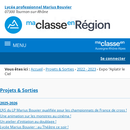
Panneau de gestion des cookies
Lycée professionnel Marius Bouvier
Menu de la rubrique
Contenu
07300 Tournon-sur-Rhône
MENU
Se connecter
Vous êtes ici :
Accueil
›
Projets & Sorties
›
2022 - 2023
›
Expo "Aplatir le
Ciel
Projets & Sorties
2025-2026
L’AS du LP Marius Bouvier qualifiée pour les championnats de France de cross !
Une animation sur les monstres au cinéma !
Un atelier d'initiation au doublage !
Lycée Marius Bouvier : au Théâtre ce soir !