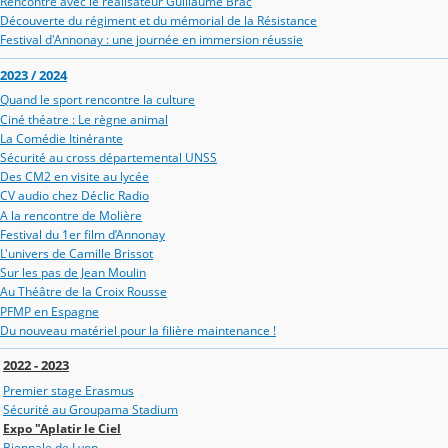
Rencontre avec le réalisateur Guillaume Brac
Découverte du régiment et du mémorial de la Résistance
Festival d'Annonay : une journée en immersion réussie
2023 / 2024
Quand le sport rencontre la culture
Ciné théatre : Le règne animal
La Comédie Itinérante
Sécurité au cross départemental UNSS
Des CM2 en visite au lycée
CV audio chez Déclic Radio
A la rencontre de Molière
Festival du 1er film d’Annonay
L'univers de Camille Brissot
Sur les pas de Jean Moulin
Au Théâtre de la Croix Rousse
PFMP en Espagne
Du nouveau matériel pour la filière maintenance !
2022 - 2023
Premier stage Erasmus
Sécurité au Groupama Stadium
Expo "Aplatir le Ciel
Biennale de Lyon