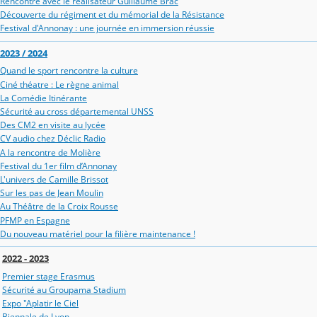
Rencontre avec le réalisateur Guillaume Brac
Découverte du régiment et du mémorial de la Résistance
Festival d'Annonay : une journée en immersion réussie
2023 / 2024
Quand le sport rencontre la culture
Ciné théatre : Le règne animal
La Comédie Itinérante
Sécurité au cross départemental UNSS
Des CM2 en visite au lycée
CV audio chez Déclic Radio
A la rencontre de Molière
Festival du 1er film d’Annonay
L'univers de Camille Brissot
Sur les pas de Jean Moulin
Au Théâtre de la Croix Rousse
PFMP en Espagne
Du nouveau matériel pour la filière maintenance !
2022 - 2023
Premier stage Erasmus
Sécurité au Groupama Stadium
Expo "Aplatir le Ciel
Biennale de Lyon