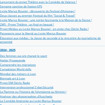
Lancement du projet Théâtre avec la Comédie de Valence !
Semaine sportive de l’option EPS
Lycée Marius Bouvier : découverte du Festival d'Annonay !
Deux classes au premier Festival du film "Social & Travail"
Lycée Marius Bouvier : une soirée fascinante à la Maison de la Danse !
2MS - Projet Théâtre : un final en beauté !
Projet Médias au Lycée Marius Bouvier : en visite chez Déclic Radio !
Passeports pour la liberté au Lycée Marius Bouvier
Éducation aux médias : la classe de seconde à la rencontre du journalisme de
proximité
2024 - 2025
Des femmes qui ont changé le sport
Atelier Propagande
Comprendre les migrations
Compétition World skills
Mondial des métiers à Lyon
Biennale art à Lyon
Projet EMI Déclic Radio
Intervention professionnel CyberSécurité
La Flamme ou l'histoire de l'olympisme au féminin !
Analyser des photographies d'Auschwitz
La Comédie Itinérante au Lycée Marius Bouvier