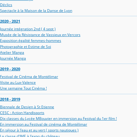
Déclics
Spectacle à la Maison de la Danse de Lyon
2020 - 2021
Journée intégration 2nd ( 4 sept )
Musée de la Résistance de Vassieux en Vercors
Exposition égalité femmes-hommes
Photographie et Estime de Soi
Atelier Manga
Journée Manga
2019 - 2020
Festival de Cinéma de Montélimar
Visite au Lux-Valence
Une semaine Tout Cinéma !
2018 - 2019
Biennale de Design à St Etienne
CESC : Action Handisports
Dix classes du Lycée MBouvier en immersion au Festival du 1er film !
En immersion au Festival de cinéma de Montélimar
En séjour à l'eau et au vert ( sports nautiques )
La classe d'IME à l'expo du château