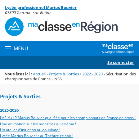
Panneau de gestion des cookies
Lycée professionnel Marius Bouvier
Menu de la rubrique
Contenu
07300 Tournon-sur-Rhône
MENU
Se connecter
Vous êtes ici :
Accueil
›
Projets & Sorties
›
2022 - 2023
›
Sécurisation des
championnats de France UNSS
Projets & Sorties
2025-2026
L’AS du LP Marius Bouvier qualifiée pour les championnats de France de cross !
Une animation sur les monstres au cinéma !
Un atelier d'initiation au doublage !
Lycée Marius Bouvier : au Théâtre ce soir !