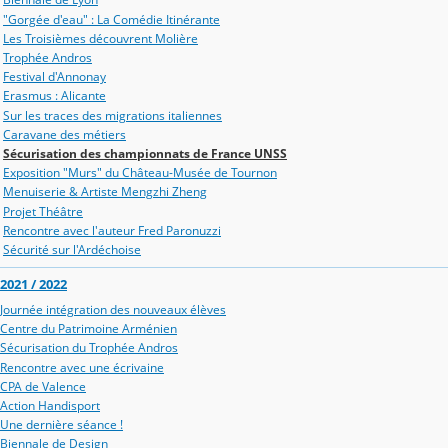
"Gorgée d'eau" : La Comédie Itinérante
Les Troisièmes découvrent Molière
Trophée Andros
Festival d'Annonay
Erasmus : Alicante
Sur les traces des migrations italiennes
Caravane des métiers
Sécurisation des championnats de France UNSS
Exposition "Murs" du Château-Musée de Tournon
Menuiserie & Artiste Mengzhi Zheng
Projet Théâtre
Rencontre avec l'auteur Fred Paronuzzi
Sécurité sur l'Ardéchoise
2021 / 2022
Journée intégration des nouveaux élèves
Centre du Patrimoine Arménien
Sécurisation du Trophée Andros
Rencontre avec une écrivaine
CPA de Valence
Action Handisport
Une dernière séance !
Biennale de Design