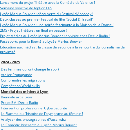
Lancement du projet Théâtre avec la Comédie de Valence !
Semaine sportive de l’option EPS
Lycée Marius Bouvier : découverte du Festival d'Annonay !
Deux classes au premier Festival du film "Social & Travail"
Lycée Marius Bouvier : une soirée fascinante à la Maison de la Danse !
2MS - Projet Théâtre : un final en beauté !
Projet Médias au Lycée Marius Bouvier : en visite chez Déclic Radio !
Passeports pour la liberté au Lycée Marius Bouvier
Éducation aux médias : la classe de seconde à la rencontre du journalisme de
proximité
2024 - 2025
Des femmes qui ont changé le sport
Atelier Propagande
Comprendre les migrations
Compétition World skills
Mondial des métiers à Lyon
Biennale art à Lyon
Projet EMI Déclic Radio
Intervention professionnel CyberSécurité
La Flamme ou l'histoire de l'olympisme au féminin !
Analyser des photographies d'Auschwitz
La Comédie Itinérante au Lycée Marius Bouvier