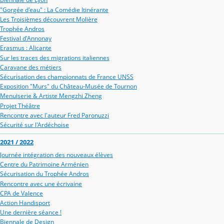
"Gorgée d'eau" : La Comédie Itinérante
Les Troisièmes découvrent Molière
Trophée Andros
Festival d'Annonay
Erasmus : Alicante
Sur les traces des migrations italiennes
Caravane des métiers
Sécurisation des championnats de France UNSS
Exposition "Murs" du Château-Musée de Tournon
Menuiserie & Artiste Mengzhi Zheng
Projet Théâtre
Rencontre avec l'auteur Fred Paronuzzi
Sécurité sur l'Ardéchoise
2021 / 2022
Journée intégration des nouveaux élèves
Centre du Patrimoine Arménien
Sécurisation du Trophée Andros
Rencontre avec une écrivaine
CPA de Valence
Action Handisport
Une dernière séance !
Biennale de Design