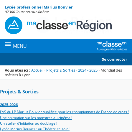
Panneau de gestion des cookies
Lycée professionnel Marius Bouvier
Menu de la rubrique
Contenu
07300 Tournon-sur-Rhône
MENU
Se connecter
Vous êtes ici :
Accueil
›
Projets & Sorties
›
2024 - 2025
›
Mondial des
métiers à Lyon
Projets & Sorties
2025-2026
L’AS du LP Marius Bouvier qualifiée pour les championnats de France de cross !
Une animation sur les monstres au cinéma !
Un atelier d'initiation au doublage !
Lycée Marius Bouvier : au Théâtre ce soir !