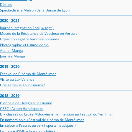
Déclics
Spectacle à la Maison de la Danse de Lyon
2020 - 2021
Journée intégration 2nd ( 4 sept )
Musée de la Résistance de Vassieux en Vercors
Exposition égalité femmes-hommes
Photographie et Estime de Soi
Atelier Manga
Journée Manga
2019 - 2020
Festival de Cinéma de Montélimar
Visite au Lux-Valence
Une semaine Tout Cinéma !
2018 - 2019
Biennale de Design à St Etienne
CESC : Action Handisports
Dix classes du Lycée MBouvier en immersion au Festival du 1er film !
En immersion au Festival de cinéma de Montélimar
En séjour à l'eau et au vert ( sports nautiques )
La classe d'IME à l'expo du château