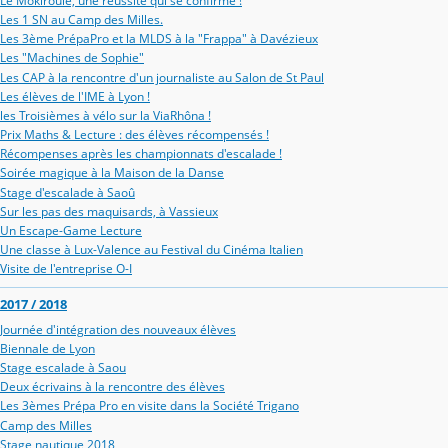
Le Mokiroule, une réussite qui se confirme !
Les 1 SN au Camp des Milles.
Les 3ème PrépaPro et la MLDS à la "Frappa" à Davézieux
Les "Machines de Sophie"
Les CAP à la rencontre d'un journaliste au Salon de St Paul
Les élèves de l'IME à Lyon !
les Troisièmes à vélo sur la ViaRhôna !
Prix Maths & Lecture : des élèves récompensés !
Récompenses après les championnats d'escalade !
Soirée magique à la Maison de la Danse
Stage d'escalade à Saoû
Sur les pas des maquisards, à Vassieux
Un Escape-Game Lecture
Une classe à Lux-Valence au Festival du Cinéma Italien
Visite de l'entreprise O-I
2017 / 2018
Journée d'intégration des nouveaux élèves
Biennale de Lyon
Stage escalade à Saou
Deux écrivains à la rencontre des élèves
Les 3èmes Prépa Pro en visite dans la Société Trigano
Camp des Milles
Stage nautique 2018