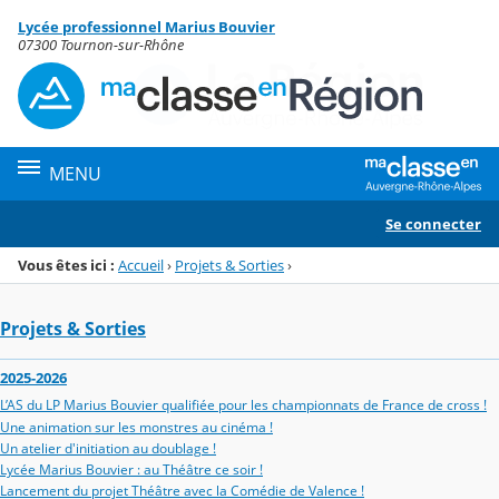
Panneau de gestion des cookies
Lycée professionnel Marius Bouvier
Menu de la rubrique
Contenu
07300 Tournon-sur-Rhône
MENU
Se connecter
Vous êtes ici :
Accueil
›
Projets & Sorties
›
Projets & Sorties
2025-2026
L’AS du LP Marius Bouvier qualifiée pour les championnats de France de cross !
Une animation sur les monstres au cinéma !
Un atelier d'initiation au doublage !
Lycée Marius Bouvier : au Théâtre ce soir !
Lancement du projet Théâtre avec la Comédie de Valence !