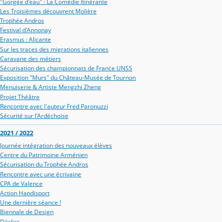
"Gorgée d'eau" : La Comédie Itinérante
Les Troisièmes découvrent Molière
Trophée Andros
Festival d'Annonay
Erasmus : Alicante
Sur les traces des migrations italiennes
Caravane des métiers
Sécurisation des championnats de France UNSS
Exposition "Murs" du Château-Musée de Tournon
Menuiserie & Artiste Mengzhi Zheng
Projet Théâtre
Rencontre avec l'auteur Fred Paronuzzi
Sécurité sur l'Ardéchoise
2021 / 2022
Journée intégration des nouveaux élèves
Centre du Patrimoine Arménien
Sécurisation du Trophée Andros
Rencontre avec une écrivaine
CPA de Valence
Action Handisport
Une dernière séance !
Biennale de Design
Déclics