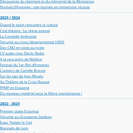
Découverte du régiment et du mémorial de la Résistance
Festival d'Annonay : une journée en immersion réussie
2023 / 2024
Quand le sport rencontre la culture
Ciné théatre : Le règne animal
La Comédie Itinérante
Sécurité au cross départemental UNSS
Des CM2 en visite au lycée
CV audio chez Déclic Radio
A la rencontre de Molière
Festival du 1er film d’Annonay
L'univers de Camille Brissot
Sur les pas de Jean Moulin
Au Théâtre de la Croix Rousse
PFMP en Espagne
Du nouveau matériel pour la filière maintenance !
2022 - 2023
Premier stage Erasmus
Sécurité au Groupama Stadium
Expo "Aplatir le Ciel
Biennale de Lyon