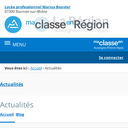
Panneau de gestion des cookies
Lycée professionnel Marius Bouvier
Menu de la rubrique
Contenu
07300 Tournon-sur-Rhône
MENU
Se connecter
Vous êtes ici :
Accueil
›
Actualités
Actualités
Actualités
Accueil
Blog