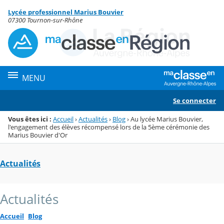
Panneau de gestion des cookies
Lycée professionnel Marius Bouvier
Menu de la rubrique
Contenu
07300 Tournon-sur-Rhône
MENU
Se connecter
Vous êtes ici :
Accueil
›
Actualités
›
Blog
›
Au lycée Marius Bouvier,
l'engagement des élèves récompensé lors de la 5ème cérémonie des
Marius Bouvier d'Or
Actualités
Actualités
Accueil
Blog