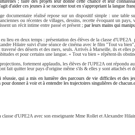
lturelles ; faire des projets leur donne cette chance et leur connaiss
s'agit d'aider ces jeunes à se raconter tout en s'appropriant la langue fran
ge documentaire réalisé repose sur un dispositif simple : une table su
anciennes ou récentes de villages, dessins, recette évoquant un pays,
tissent un récit intime entre passé et présent ;
par leurs mains qui manipule
a eu lieu en deux temps : présentation des élèves de la classe d'UPE2A 
xandre Hilaire suivi d'une
séance de cinéma avec le film "Tout va bien"
 traversé des déserts et des mers, seuls. Arrivés à Marseille, ils et elles
bitudes et pour certains une langue. « Tout va bien » répètent-ils obstiném
 projections, fortement applaudis, les élèves de l'UPE2A ont répondu au
 ont fait quitter leur pays d'origine même s'ils & elles y sont attachés et
réussie, qui a mis en lumière des parcours de vie difficiles et des jeu
s pour donner à voir et à entendre les trajectoires singulières de chacun.
a classe d'UPE2A avec son enseignante Mme Rollet et Alexandre Hilaire, r