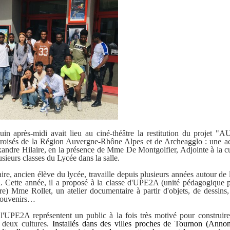
uin après-midi avait lieu au ciné-théâtre la restitution du projet
roisés de la Région Auvergne-Rhône Alpes et de Archeagglo : une ac
exandre Hilaire, en la présence de Mme De Montgolfier, Adjointe à la c
usieurs classes du Lycée dans la salle.
re, ancien élève du lycée, travaille depuis plusieurs années autour de 
. Cette année, il a proposé à la classe d'UPE2A (unité pédagogique p
re) Mme Rollet, un atelier documentaire à partir d'objets, de dessins
 souvenirs…
l'UPE2A représentent un public à la fois très motivé pour construir
e deux cultures.
Installés dans des villes proches de Tournon (Annon