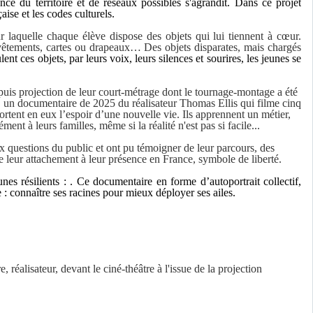
ance du territoire et de réseaux possibles s'agrandit. Dans ce projet
çaise et les codes culturels.
r laquelle chaque élève dispose des objets qui lui tiennent à cœur.
 vêtements, cartes ou drapeaux… Des objets disparates, mais chargés
nt ces objets, par leurs voix, leurs silences et sourires, les jeunes se
puis projection de leur court-métrage dont le tournage-montage a été
, un documentaire de 2025 du réalisateur Thomas Ellis qui filme
cinq
 portent en eux l’espoir d’une nouvelle vie. Ils apprennent un métier,
ent à leurs familles, même si la réalité n'est pas si facile...
x questions du public et ont pu témoigner de leur parcours, des
 de leur attachement à leur présence en France, symbole de liberté.
nes résilients : . Ce documentaire en forme d’autoportrait collectif,
e : connaître ses racines pour mieux déployer ses ailes.
éalisateur, devant le ciné-théâtre à l'issue de la projection