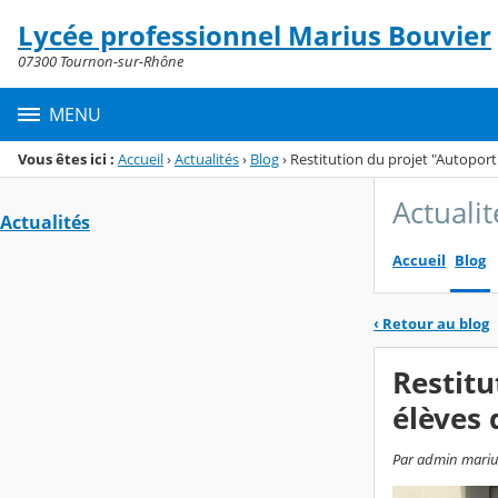
Panneau de gestion des cookies
Lycée professionnel Marius Bouvier
Menu de la rubrique
Contenu
07300 Tournon-sur-Rhône
MENU
Vous êtes ici :
Accueil
›
Actualités
›
Blog
›
Restitution du projet "Autoportr
Actualit
Actualités
Accueil
Blog
‹
Retour au blog
Restitu
élèves 
Par admin marius-