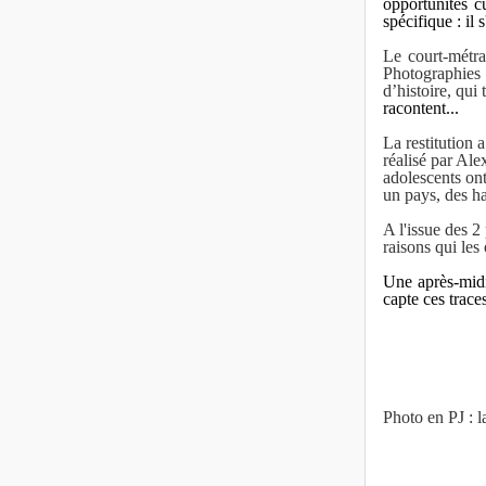
opportunités cu
spécifique : il 
Le court-métra
Photographies 
d’histoire, qui 
racontent...
La restitution 
réalisé par Ale
adolescents ont
un pays, des ha
A l'issue des 2
raisons qui les
Une après-midi 
capte ces trace
Photo en PJ : l