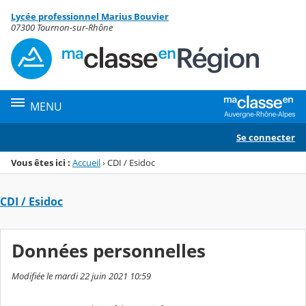
Panneau de gestion des cookies
Lycée professionnel Marius Bouvier
Menu de la rubrique
Contenu
07300 Tournon-sur-Rhône
MENU
Se connecter
Vous êtes ici :
Accueil
›
CDI / Esidoc
CDI / Esidoc
Données personnelles
Modifiée le mardi 22 juin 2021 10:59